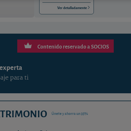
Ver detalladamente
Contenido reservado a SOCIOS
 experta
aje para ti
ATRIMONIO
Únete y ahorra un 35%