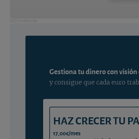
OCU Inversiones
Gestiona tu dinero con visión
y consigue que cada euro trab
HAZ CRECER TU P
17,00€/mes