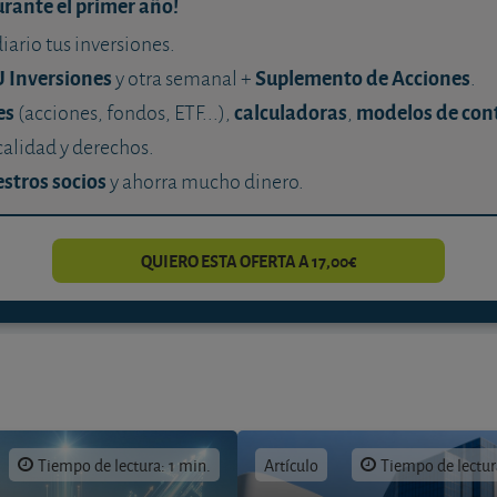
urante el primer año!
diario tus inversiones.
U Inversiones
Suplemento de Acciones
y otra semanal +
.
es
calculadoras
modelos de con
(acciones, fondos, ETF...),
,
calidad y derechos.
stros socios
y ahorra mucho dinero.
QUIERO ESTA OFERTA A 17,00€
Tiempo de lectura: 1 min.
Artículo
Tiempo de lectur