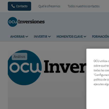
Contacto
Qué le ofrecemos
Todos nuestros contactos
AHORRAR
INVERTIR
MOMENTOS CLAVE
FORMACIÓ
Análisis
Tiempo de 
OCU utiliza 
sobre qué te
todas las co
"Configuraci
política de 
ejecutes alg