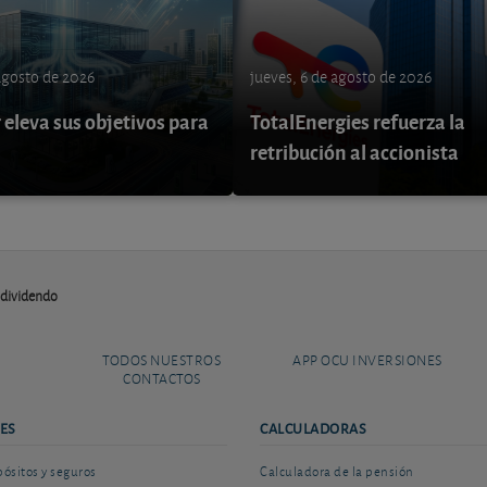
 agosto de 2026
jueves, 6 de agosto de 2026
eleva sus objetivos para
TotalEnergies refuerza la
retribución al accionista
e dividendo
TODOS NUESTROS
APP OCU INVERSIONES
CONTACTOS
ES
CALCULADORAS
sitos y seguros
Calculadora de la pensión