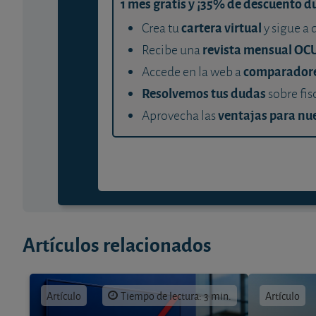
1 mes gratis y ¡35% de descuento d
cartera virtual
Crea tu
y sigue a 
revista mensual OC
Recibe una
comparador
Accede en la web a
Resolvemos tus dudas
sobre fis
ventajas para nue
Aprovecha las
Artículos relacionados
Artículo
Tiempo de lectura: 3 min.
Artículo