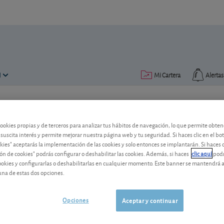
N
Mi Cartera
Alertas
Publicado el
20 abril 2016
lectura: 2 min.
cookies propias y de terceros para analizar tus hábitos de navegación, lo que permite obte
Enagás: alto y creciente div
 suscita interés y permite mejorar nuestra página web y tu seguridad. Si haces clic en el bo
okies" aceptarás la implementación de las cookies y solo entonces se implantarán. Si haces c
El transportista de gas en nuestro país
ón de cookies" podrás configurar o deshabilitar las cookies. Además, si haces
clic aquí
podr
cookies y configurarlas o deshabilitarlas en cualquier momento. Este banner se mantendrá 
esperado.
una de estas dos opciones.
Enagas
16,88 EUR
-
ES0130960018
Opciones
Aceptar y continuar
06/08/2026
Madrid