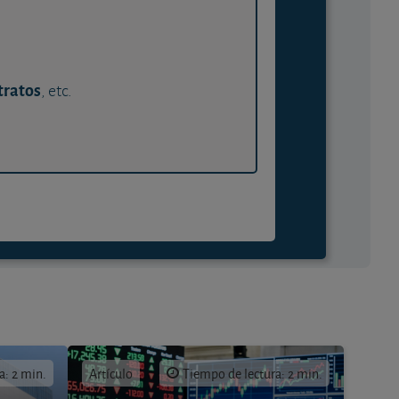
tratos
, etc.
a: 2 min.
Artículo
Tiempo de lectura: 2 min.