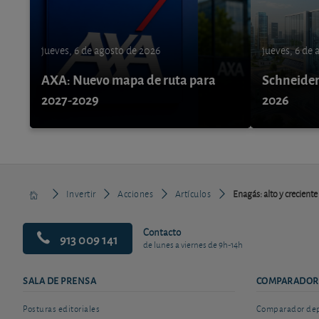
jueves, 6 de agosto de 2026
jueves, 6 de
AXA: Nuevo mapa de ruta para
Schneider 
2027-2029
2026
Invertir
Acciones
Artículos
Enagás: alto y crecient
Contacto
913 009 141
de lunes a viernes de 9h-14h
SALA DE PRENSA
COMPARADOR
Posturas editoriales
Comparador depó