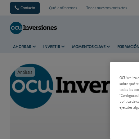
Contacto
Qué le ofrecemos
Todos nuestros contactos
AHORRAR
INVERTIR
MOMENTOS CLAVE
FORMACIÓ
Análisis
Tiempo de 
OCU utiliza 
sobre qué te
todas las co
"Configuraci
política de 
ejecutes alg