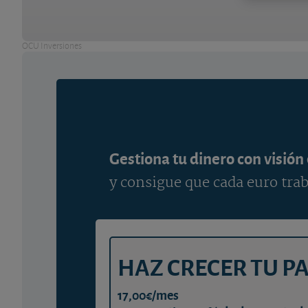
OCU Inversiones
Gestiona tu dinero con visión
y consigue que cada euro trab
HAZ CRECER TU P
17,00€/mes