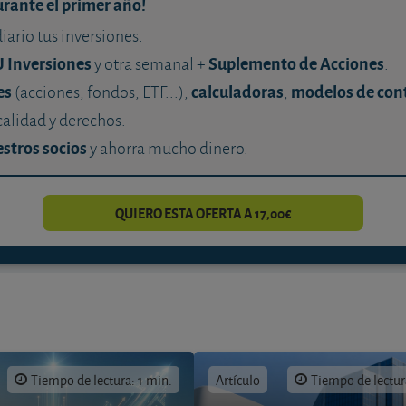
urante el primer año!
diario tus inversiones.
U Inversiones
Suplemento de Acciones
y otra semanal +
.
es
calculadoras
modelos de con
(acciones, fondos, ETF...),
,
calidad y derechos.
stros socios
y ahorra mucho dinero.
QUIERO ESTA OFERTA A 17,00€
Tiempo de lectura: 1 min.
Artículo
Tiempo de lectur