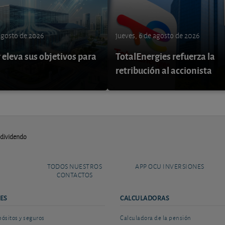
 agosto de 2026
jueves, 6 de agosto de 2026
eleva sus objetivos para
TotalEnergies refuerza la
retribución al accionista
 dividendo
TODOS NUESTROS
APP OCU INVERSIONES
CONTACTOS
ES
CALCULADORAS
sitos y seguros
Calculadora de la pensión