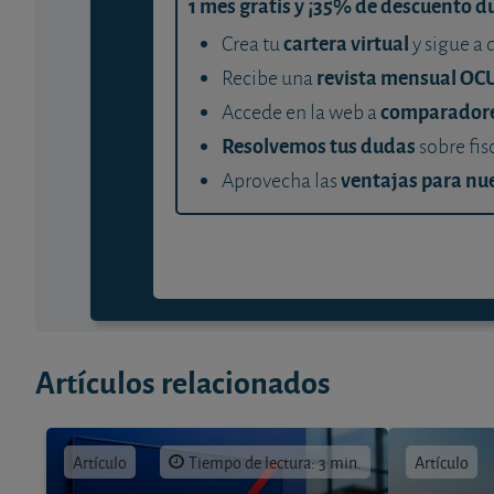
1 mes gratis y ¡35% de descuento d
cartera virtual
Crea tu
y sigue a 
revista mensual OC
Recibe una
comparador
Accede en la web a
Resolvemos tus dudas
sobre fis
ventajas para nue
Aprovecha las
Artículos relacionados
Artículo
Tiempo de lectura: 3 min.
Artículo