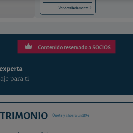
Ver detalladamente
Contenido reservado a SOCIOS
 experta
aje para ti
ATRIMONIO
Únete y ahorra un 35%