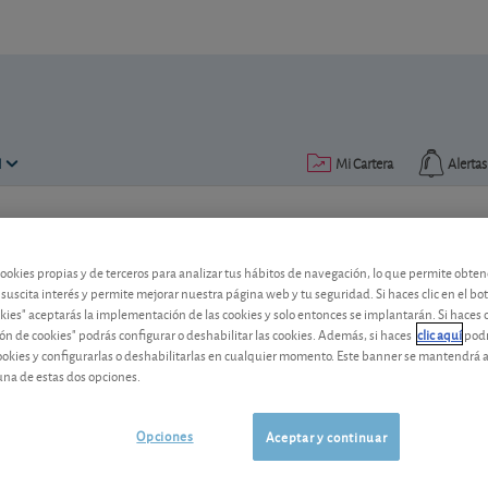
N
Mi Cartera
Alertas
Publicado el
24 marzo 2016
lectura: 2 min.
cookies propias y de terceros para analizar tus hábitos de navegación, lo que permite obte
Gas Natural: suprime el div
 suscita interés y permite mejorar nuestra página web y tu seguridad. Si haces clic en el bo
okies" aceptarás la implementación de las cookies y solo entonces se implantarán. Si haces c
El grupo gasista español suprimirá el di
ón de cookies" podrás configurar o deshabilitar las cookies. Además, si haces
clic aquí
podr
cookies y configurarlas o deshabilitarlas en cualquier momento. Este banner se mantendrá 
ampliaciones de capital liberadas.
una de estas dos opciones.
Naturgy
28,78 EUR
-
ES0116870314
Opciones
Aceptar y continuar
06/08/2026
Madrid