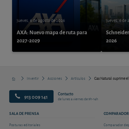
jueves, 6 de agosto de 2026
jueves, 6 de
AXA: Nuevo mapa de ruta para
Schneider 
2027-2029
2026
Invertir
Acciones
Artículos
Gas Natural: suprime el
Contacto
913 009 141
de lunes a viernes de 9h-14h
SALA DE PRENSA
COMPARADOR
Posturas editoriales
Comparador depó