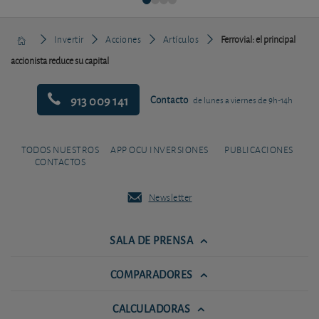
Invertir
Acciones
Artículos
Ferrovial: el principal
accionista reduce su capital
913 009 141
Contacto
de lunes a viernes de 9h-14h
TODOS NUESTROS
APP OCU INVERSIONES
PUBLICACIONES
CONTACTOS
Newsletter
SALA DE PRENSA
COMPARADORES
CALCULADORAS