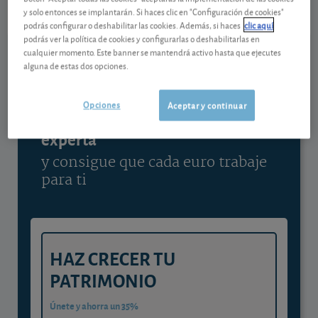
y solo entonces se implantarán. Si haces clic en "Configuración de cookies"
Ver detalladamente
podrás configurar o deshabilitar las cookies. Además, si haces
clic aquí
podrás ver la política de cookies y configurarlas o deshabilitarlas en
cualquier momento. Este banner se mantendrá activo hasta que ejecutes
alguna de estas dos opciones.
Contenido reservado a SOCIOS
Opciones
Aceptar y continuar
Gestiona tu dinero con visión
experta
y consigue que cada euro trabaje
para ti
HAZ CRECER TU
PATRIMONIO
Únete y ahorra un 35%