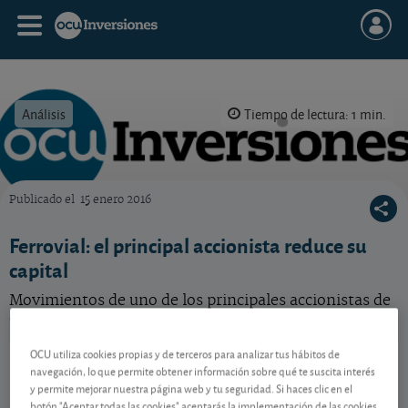
Análisis
Tiempo de lectura: 1 min.
Publicado el
15 enero 2016
OCU Inversiones
Ferrovial: el principal accionista reduce su
capital
Movimientos de uno de los principales accionistas de
esta constructora y concesionaria española.
OCU utiliza cookies propias y de terceros para analizar tus hábitos de
Ferrovial
57,38 EUR
navegación, lo que permite obtener información sobre qué te suscita interés
NL0015001FS8
y permite mejorar nuestra página web y tu seguridad. Si haces clic en el
0,02 EUR (0,03 %)
10/08/2026 Madrid
botón "Aceptar todas las cookies" aceptarás la implementación de las cookies