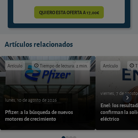
QUIERO ESTA OFERTA A 17,00€
Artículos relacionados
Artículo
Tiempo de lectura: 2 min.
Artículo
T
viernes, 7 de agost
lunes, 10 de agosto de 2026
Enel: los resulta
Pfizer: a la búsqueda de nuevos
confirman la soli
motores de crecimiento
eléctrico