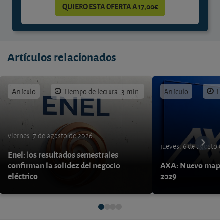
QUIERO ESTA OFERTA A 17,00€
Artículos relacionados
Artículo
Tiempo de lectura: 3 min.
Artículo
T
viernes, 7 de agosto de 2026
jueves, 6 de agosto
Enel: los resultados semestrales
confirman la solidez del negocio
AXA: Nuevo mapa
eléctrico
2029