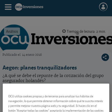
Análisis
Tiempo de lectura: 2 min.
Publicado el
14 enero 2016
OCU Inversiones
Aegon: planes tranquilizadores
¿A qué se debe el repunte de la cotización del grupo
asegurador holandés?
Aegon
8,286 EUR
OCU utiliza cookies propias y de terceros para analizar tus hábitos de
BMG0112X1056
navegación, lo que permite obtener información sobre qué te suscita interés
0,026 EUR (0,31 %)
07/08/2026 Ámsterdam
y permite mejorar nuestra página web y tu seguridad. Si haces clic en el
botón "Aceptar todas las cookies" aceptarás la implementación de las cookies