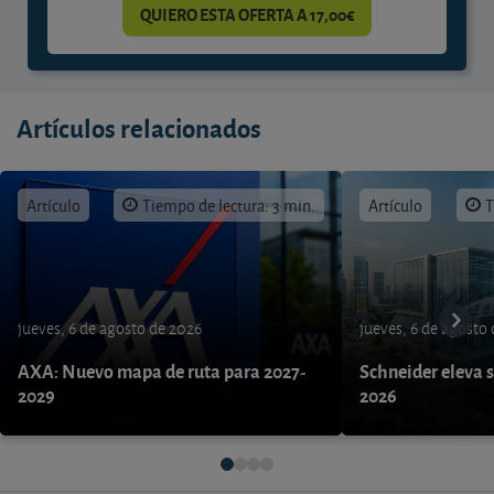
QUIERO ESTA OFERTA A 17,00€
Artículos relacionados
Artículo
Tiempo de lectura: 3 min.
Artículo
T
jueves, 6 de agosto de 2026
jueves, 6 de agosto
AXA: Nuevo mapa de ruta para 2027-
Schneider eleva s
2029
2026