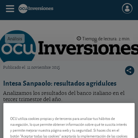
Análisis
Tiempo de lectura: 2 min.
Publicado el
11 noviembre 2015
OCU Inversiones
Intesa Sanpaolo: resultados agridulces
Analizamos los resultados del banco italiano en el
tercer trimestre del año.
Intesa Sanpaolo
6,839 EUR
OCU utiliza cookies propias y de terceros para analizar tus hábitos de
IT0000072618
navegación, lo que permite obtener información sobre qué te suscita interés
0,074 EUR (1,09 %)
06/08/2026 Milán
y permite mejorar nuestra página web y tu seguridad. Si haces clic en el
botón "Aceptar todas las cookies" aceptarás la implementación de las cookies