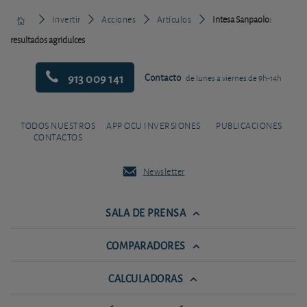
Invertir
Acciones
Artículos
Intesa Sanpaolo:
resultados agridulces
913 009 141
Contacto
de lunes a viernes de 9h-14h
TODOS NUESTROS
APP OCU INVERSIONES
PUBLICACIONES
CONTACTOS
Newsletter
SALA DE PRENSA
COMPARADORES
CALCULADORAS