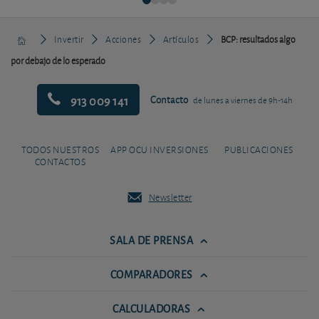
Invertir
Acciones
Artículos
BCP: resultados algo
por debajo de lo esperado
913 009 141
Contacto
de lunes a viernes de 9h-14h
TODOS NUESTROS
APP OCU INVERSIONES
PUBLICACIONES
CONTACTOS
Newsletter
SALA DE PRENSA
COMPARADORES
CALCULADORAS