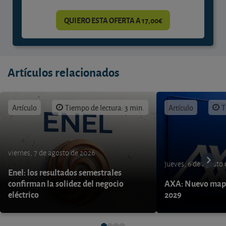
QUIERO ESTA OFERTA A 17,00€
Artículos relacionados
Artículo
Tiempo de lectura: 3 min.
Artículo
T
viernes, 7 de agosto de 2026
jueves, 6 de agosto
Enel: los resultados semestrales
confirman la solidez del negocio
AXA: Nuevo mapa
eléctrico
2029