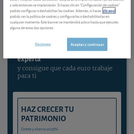
y solo entonces se implantarán. Si haces clic en "Configuración de cookies"
Ver detalladamente
podrás configurar o deshabilitar las cookies. Además, si haces
clic aquí
podrás ver la política de cookies y configurarlas o deshabilitarlas en
cualquier momento. Este banner se mantendrá activo hasta que ejecutes
alguna de estas dos opciones.
Contenido reservado a SOCIOS
Opciones
Aceptar y continuar
Gestiona tu dinero con visión
experta
y consigue que cada euro trabaje
para ti
HAZ CRECER TU
PATRIMONIO
Únete y ahorra un 35%