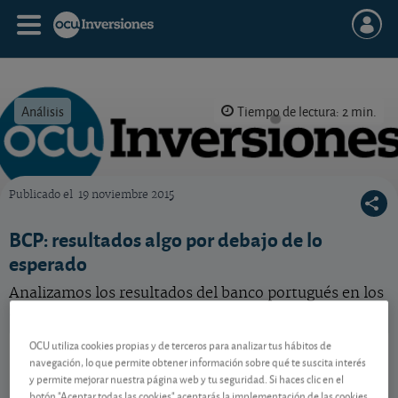
Análisis
Tiempo de lectura: 2 min.
Publicado el
19 noviembre 2015
OCU Inversiones
BCP: resultados algo por debajo de lo
esperado
Analizamos los resultados del banco portugués en los
nueve primeros meses del año.
OCU utiliza cookies propias y de terceros para analizar tus hábitos de
BCP
1,097 EUR
navegación, lo que permite obtener información sobre qué te suscita interés
PTBCP0AM0015
y permite mejorar nuestra página web y tu seguridad. Si haces clic en el
-0,005 EUR (-0,45 %)
07/08/2026 Lisboa
botón "Aceptar todas las cookies" aceptarás la implementación de las cookies