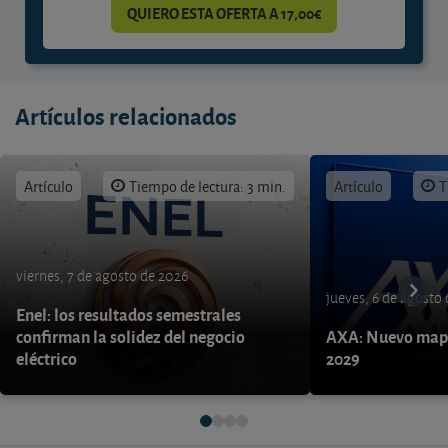
QUIERO ESTA OFERTA A 17,00€
Artículos relacionados
Artículo
Tiempo de lectura: 3 min.
Artículo
T
viernes, 7 de agosto de 2026
jueves, 6 de agosto
Enel: los resultados semestrales
confirman la solidez del negocio
AXA: Nuevo mapa
eléctrico
2029