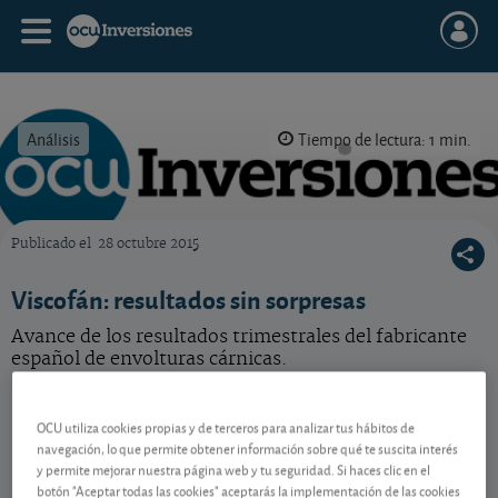
Análisis
Tiempo de lectura: 1 min.
Publicado el
28 octubre 2015
OCU Inversiones
Viscofán: resultados sin sorpresas
Avance de los resultados trimestrales del fabricante
español de envolturas cárnicas.
Viscofán
57,40 EUR
OCU utiliza cookies propias y de terceros para analizar tus hábitos de
ES0184262212
navegación, lo que permite obtener información sobre qué te suscita interés
0,7 EUR (1,23 %)
07/08/2026 Madrid
y permite mejorar nuestra página web y tu seguridad. Si haces clic en el
botón "Aceptar todas las cookies" aceptarás la implementación de las cookies