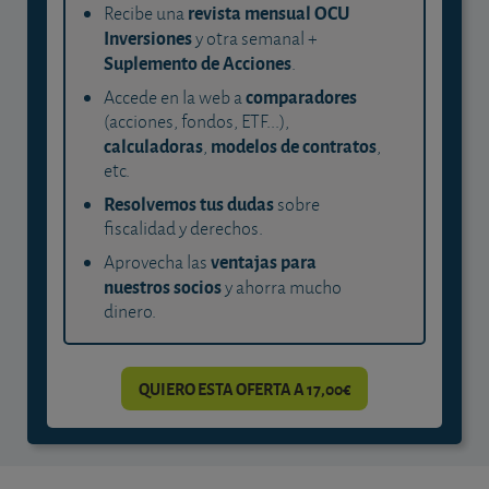
revista mensual OCU
Recibe una
Inversiones
y otra semanal +
Suplemento de Acciones
.
comparadores
Accede en la web a
(acciones, fondos, ETF...),
calculadoras
modelos de contratos
,
,
etc.
Resolvemos tus dudas
sobre
fiscalidad y derechos.
ventajas para
Aprovecha las
nuestros socios
y ahorra mucho
dinero.
QUIERO ESTA OFERTA A 17,00€