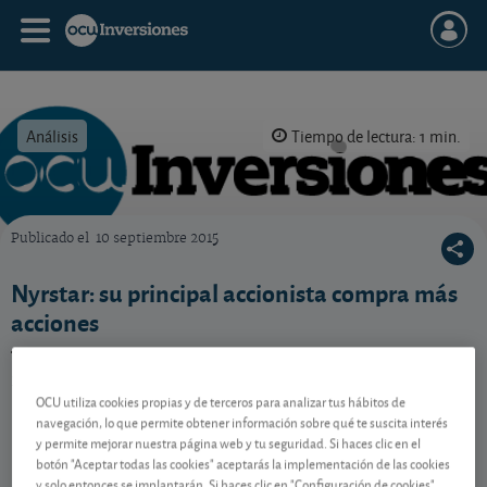
Análisis
Tiempo de lectura: 1 min.
Publicado el
10 septiembre 2015
OCU Inversiones
Nyrstar: su principal accionista compra más
acciones
Trafigura refuerza su posición de accionista
mayoritario en la belga Nyrstar.
OCU utiliza cookies propias y de terceros para analizar tus hábitos de
navegación, lo que permite obtener información sobre qué te suscita interés
y permite mejorar nuestra página web y tu seguridad. Si haces clic en el
Contenido reservado a SOCIOS
botón "Aceptar todas las cookies" aceptarás la implementación de las cookies
y solo entonces se implantarán. Si haces clic en "Configuración de cookies"