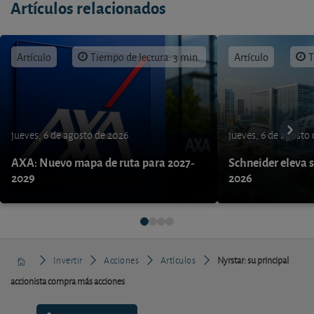
Artículos relacionados
Artículo
Tiempo de lectura: 3 min.
Artículo
T
jueves, 6 de agosto de 2026
jueves, 6 de agosto
AXA: Nuevo mapa de ruta para 2027-
Schneider eleva s
2029
2026
Invertir
Acciones
Artículos
Nyrstar: su principal
accionista compra más acciones