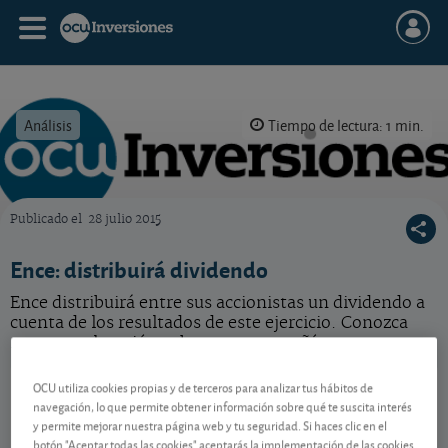
Análisis
Tiempo de lectura: 1 min.
Publicado el
28 julio 2015
OCU Inversiones
Ence: distribuirá dividendo
Ence distribuirá entre sus accionistas un dividendo a
cuenta de los resultados de este ejercicio. Conozca
nuestra valoración sobre esta compañía.
Ence Energia y Celulosa
2,636 EUR
OCU utiliza cookies propias y de terceros para analizar tus hábitos de
navegación, lo que permite obtener información sobre qué te suscita interés
ES0130625512
y permite mejorar nuestra página web y tu seguridad. Si haces clic en el
0,03 EUR (1,15 %)
06/08/2026 Madrid
botón "Aceptar todas las cookies" aceptarás la implementación de las cookies