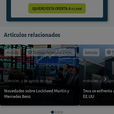
QUIERO ESTA OFERTA A 17,00€
Artículos relacionados
Artículo
Tiempo de lectura: 2 min.
Artículo
T
miércoles, 5 de agosto de 2026
miércoles, 5 de ago
Novedades sobre Lockheed Martin y
Teva se enfrenta 
Mercedes Benz
EE.UU