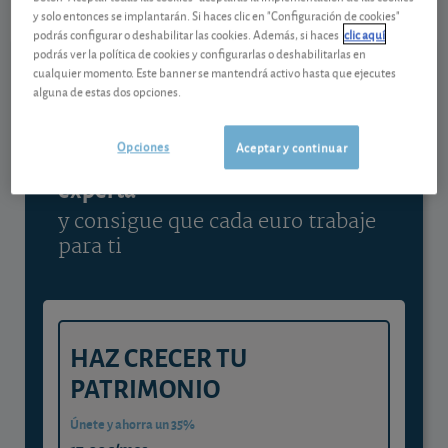
y solo entonces se implantarán. Si haces clic en "Configuración de cookies"
Ver detalladamente
podrás configurar o deshabilitar las cookies. Además, si haces
clic aquí
podrás ver la política de cookies y configurarlas o deshabilitarlas en
cualquier momento. Este banner se mantendrá activo hasta que ejecutes
alguna de estas dos opciones.
Contenido reservado a SOCIOS
Opciones
Aceptar y continuar
Gestiona tu dinero con visión
experta
y consigue que cada euro trabaje
para ti
HAZ CRECER TU
PATRIMONIO
Únete y ahorra un 35%