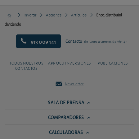
Invertir
Acciones
Artículos
Ence: distribuirá
dividendo
913 009 141
Contacto
de lunes a viernes de 9h-14h
TODOS NUESTROS
APP OCU INVERSIONES
PUBLICACIONES
CONTACTOS
Newsletter
SALA DE PRENSA
COMPARADORES
CALCULADORAS