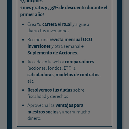
17,00€/mes
1 mes gratis y ¡35% de descuento durante el
primer año!
cartera virtual
Crea tu
y sigue a
diario tus inversiones.
revista mensual OCU
Recibe una
Inversiones
y otra semanal +
Suplemento de Acciones
.
comparadores
Accede en la web a
(acciones, fondos, ETF...),
calculadoras
modelos de contratos
,
,
etc.
Resolvemos tus dudas
sobre
fiscalidad y derechos.
ventajas para
Aprovecha las
nuestros socios
y ahorra mucho
dinero.