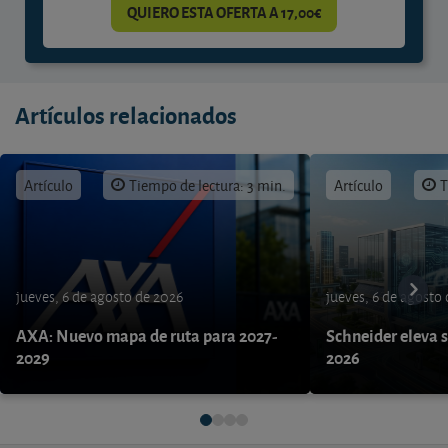
QUIERO ESTA OFERTA A 17,00€
Artículos relacionados
Artículo
Tiempo de lectura: 3 min.
Artículo
T
jueves, 6 de agosto de 2026
jueves, 6 de agosto
AXA: Nuevo mapa de ruta para 2027-
Schneider eleva s
2029
2026