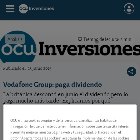
Análisis
Tiempo de lectura: 2 min.
Publicado el
23 junio 2015
OCU Inversiones
Vodafone Group: paga dividendo
La británica descontó en junio el dividendo pero lo
paga mucho más tarde. Explicamos por qué.
Vodafone Group
119,30 GBp
-
OCU utiliza cookies propias y de terceros para analizar tus hábitos de
GB00BH4HKS39
navegación, lo que permite obtener información sobre qué te suscita interés
06/08/2026 Londres
y permite mejorar nuestra página web y tu seguridad. Si haces clic en el
botón "Aceptar todas las cookies" aceptarás la implementación de las cookies