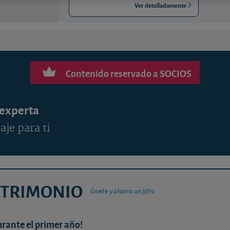
Ver detalladamente
Contenido reservado a SOCIOS
 experta
aje para ti
ATRIMONIO
Únete y ahorra un 35%
urante el primer año!