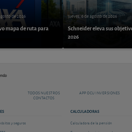
 agosto de 2026
jueves, 6 de agosto de 2026
o mapa de ruta para
Schneider eleva sus objetiv
9
2026
dendo
TODOS NUESTROS
APP OCU INVERSIONES
CONTACTOS
ES
CALCULADORAS
sitos y seguros
Calculadora de la pensión