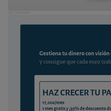
OCU Inversiones
Gestiona tu dinero con visión
y consigue que cada euro trab
HAZ CRECER TU P
17,00€/mes
1 mes gratis y ¡35% de descuento d