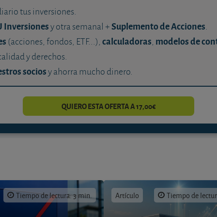
diario tus inversiones.
U Inversiones
Suplemento de Acciones
y otra semanal +
.
es
calculadoras
modelos de con
(acciones, fondos, ETF...),
,
calidad y derechos.
stros socios
y ahorra mucho dinero.
QUIERO ESTA OFERTA A 17,00€
Tiempo de lectura: 3 min.
Artículo
Tiempo de lectur