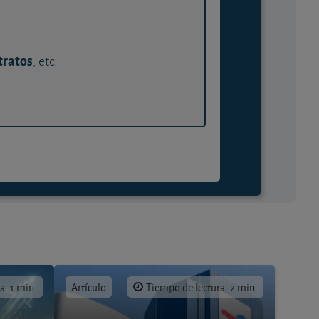
tratos
, etc.
a: 1 min.
Artículo
Tiempo de lectura: 2 min.