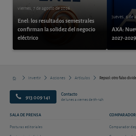
viernes, 7 de agosto de 2026
jueves, 6 de
Enel: los resultados semestrales
confirman la solidez del negocio
AXA: Nuev
eléctrico
2027-202
Invertir
Acciones
Artículos
Repsol: otro falso divi
Contacto
913 009 141
de lunes a viernes de 9h-14h
SALA DE PRENSA
COMPARADOR
Posturas editoriales
Comparador depó