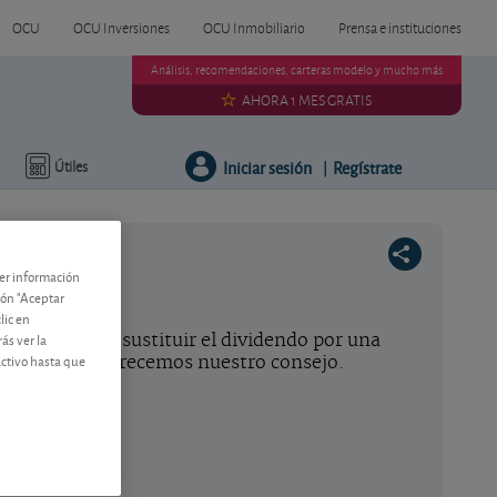
OCU
OCU Inversiones
OCU Inmobiliario
Prensa e instituciones
Análisis, recomendaciones, carteras modelo y mucho más
AHORA 1 MES GRATIS
Iniciar sesión
Regístrate
Útiles
|
ner información
tón "Aceptar
lic en
ás ver la
epsol vuelve a sustituir el dividendo por una
activo hasta que
eración y le ofrecemos nuestro consejo.