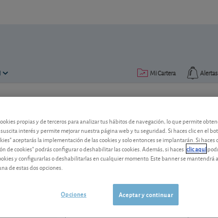
N
Mi Cartera
Alertas
Publicado el
22 junio 2015
lectura: 2 min.
cookies propias y de terceros para analizar tus hábitos de navegación, lo que permite obte
Repsol: otro falso dividendo
 suscita interés y permite mejorar nuestra página web y tu seguridad. Si haces clic en el bo
okies" aceptarás la implementación de las cookies y solo entonces se implantarán. Si haces c
ón de cookies" podrás configurar o deshabilitar las cookies. Además, si haces
clic aquí
podr
Bajo la fórmula del dividendo flexible R
cookies y configurarlas o deshabilitarlas en cualquier momento. Este banner se mantendrá 
ampliación de capital. Explicamos la op
una de estas dos opciones.
Repsol
25,28 EUR
ES0173516115
Opciones
Aceptar y continuar
-0,18 EUR (-0,71 %)
07/08/2026 Madrid