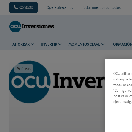
Contacto
Qué le ofrecemos
Todos nuestros contactos
AHORRAR
INVERTIR
MOMENTOS CLAVE
FORMACIÓ
Análisis
Tiempo de 
OCU utiliza 
sobre qué te
todas las co
"Configuraci
política de 
ejecutes alg