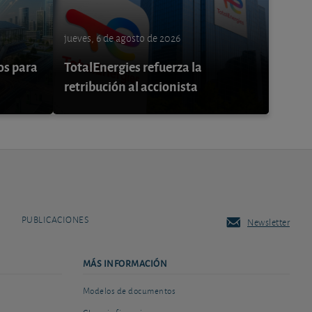
jueves, 6 de agosto de 2026
os para
TotalEnergies refuerza la
retribución al accionista
PUBLICACIONES
Newsletter
MÁS INFORMACIÓN
Modelos de documentos