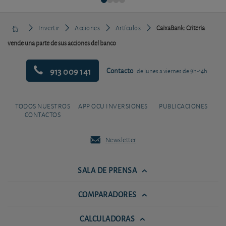
Invertir
Acciones
Artículos
CaixaBank: Criteria
vende una parte de sus acciones del banco
913 009 141
Contacto
de lunes a viernes de 9h-14h
TODOS NUESTROS
APP OCU INVERSIONES
PUBLICACIONES
CONTACTOS
Newsletter
SALA DE PRENSA
COMPARADORES
CALCULADORAS