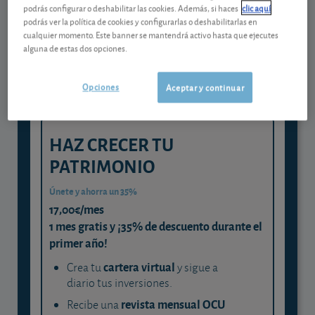
Gestiona tu dinero con visión
podrás configurar o deshabilitar las cookies. Además, si haces
clic aquí
experta
podrás ver la política de cookies y configurarlas o deshabilitarlas en
cualquier momento. Este banner se mantendrá activo hasta que ejecutes
y consigue que cada euro trabaje
alguna de estas dos opciones.
para ti
Opciones
Aceptar y continuar
HAZ CRECER TU
PATRIMONIO
Únete y ahorra un 35%
17,00€/mes
1 mes gratis y ¡35% de descuento durante el
primer año!
cartera virtual
Crea tu
y sigue a
diario tus inversiones.
revista mensual OCU
Recibe una