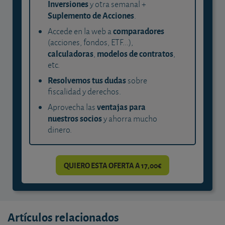
Inversiones
y otra semanal +
Suplemento de Acciones
.
comparadores
Accede en la web a
(acciones, fondos, ETF...),
calculadoras
modelos de contratos
,
,
etc.
Resolvemos tus dudas
sobre
fiscalidad y derechos.
ventajas para
Aprovecha las
nuestros socios
y ahorra mucho
dinero.
QUIERO ESTA OFERTA A 17,00€
Artículos relacionados