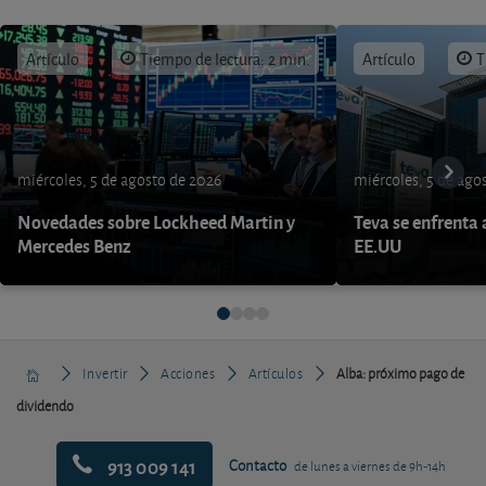
Artículo
Tiempo de lectura: 2 min.
Artículo
T
miércoles, 5 de agosto de 2026
miércoles, 5 de ago
Novedades sobre Lockheed Martin y
Teva se enfrenta 
Mercedes Benz
EE.UU
Invertir
Acciones
Artículos
Alba: próximo pago de
dividendo
913 009 141
Contacto
de lunes a viernes de 9h-14h