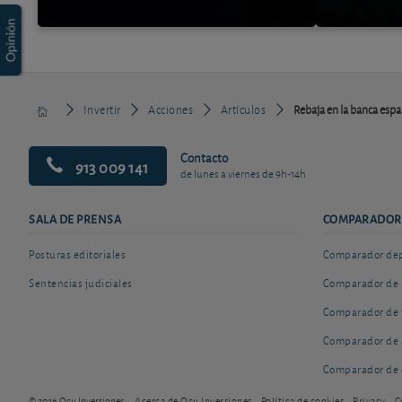
Invertir
Acciones
Artículos
Rebaja en la banca espa
Contacto
913 009 141
de lunes a viernes de 9h-14h
SALA DE PRENSA
COMPARADOR
Posturas editoriales
Comparador depó
Sentencias judiciales
Comparador de 
Comparador de 
Comparador de 
Comparador de 
© 2026 Ocu Inversiones
Acerca de Ocu Inversiones
Política de cookies
Privacy
C