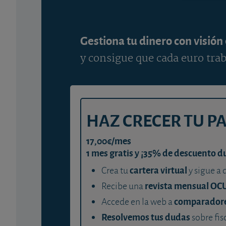
Gestiona tu dinero con visión
y consigue que cada euro trab
HAZ CRECER TU P
17,00€/mes
1 mes gratis y ¡35% de descuento d
cartera virtual
Crea tu
y sigue a 
revista mensual OC
Recibe una
comparador
Accede en la web a
Resolvemos tus dudas
sobre fis