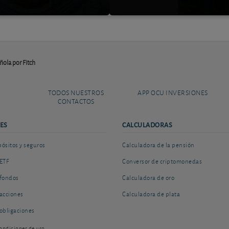
ñola por Fitch
TODOS NUESTROS
APP OCU INVERSIONES
CONTACTOS
ES
CALCULADORAS
sitos y seguros
Calculadora de la pensión
ETF
Conversor de criptomonedas
fondos
Calculadora de oro
acciones
Calculadora de plata
obligaciones
ondiciones de uso