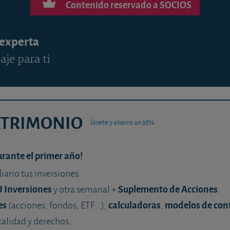
Contenido reservado a SOCIOS
 experta
aje para ti
ATRIMONIO
Únete y ahorra un 35%
urante el primer año!
diario tus inversiones.
U Inversiones
Suplemento de Acciones
y otra semanal +
.
es
calculadoras
modelos de con
(acciones, fondos, ETF...),
,
calidad y derechos.