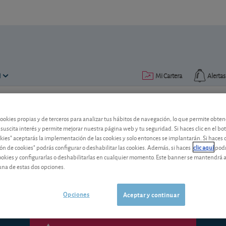
N
Mi Cartera
Alertas
Publicado el
22 mayo 2015
lectura: 2 min.
cookies propias y de terceros para analizar tus hábitos de navegación, lo que permite obte
 suscita interés y permite mejorar nuestra página web y tu seguridad. Si haces clic en el bo
Rebaja en la banca española 
okies" aceptarás la implementación de las cookies y solo entonces se implantarán. Si haces c
ón de cookies" podrás configurar o deshabilitar las cookies. Además, si haces
clic aquí
podr
La agencia de calificación crediticia Fit
cookies y configurarlas o deshabilitarlas en cualquier momento. Este banner se mantendrá 
mundo, entre ellos a cinco españoles. 
una de estas dos opciones.
Opciones
Aceptar y continuar