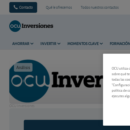
Contacto
Qué le ofrecemos
Todos nuestros contactos
AHORRAR
INVERTIR
MOMENTOS CLAVE
FORMACIÓ
Análisis
Tiempo de 
OCU utiliza 
sobre qué te
todas las co
"Configuraci
política de 
ejecutes alg
OCU Inversiones