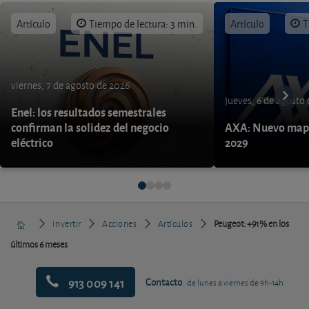
Artículo
Tiempo de lectura: 3 min.
Artículo
T
viernes, 7 de agosto de 2026
jueves, 6 de agosto
Enel: los resultados semestrales
confirman la solidez del negocio
AXA: Nuevo mapa
eléctrico
2029
Invertir
Acciones
Artículos
Peugeot: +91% en los
últimos 6 meses
913 009 141
Contacto
de lunes a viernes de 9h-14h