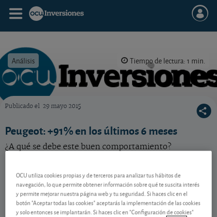
Análisis
Tiempo de lectura: 1 min.
Publicado el
29 mayo 2015
OCU Inversiones
Peugeot: +91% en los últimos 6 meses
¿A qué se debe este buen comportamiento?
OCU utiliza cookies propias y de terceros para analizar tus hábitos de
Contenido reservado a SOCIOS
navegación, lo que permite obtener información sobre qué te suscita interés
y permite mejorar nuestra página web y tu seguridad. Si haces clic en el
botón "Aceptar todas las cookies" aceptarás la implementación de las cookies
Gestiona tu dinero con visión
y solo entonces se implantarán. Si haces clic en "Configuración de cookies"