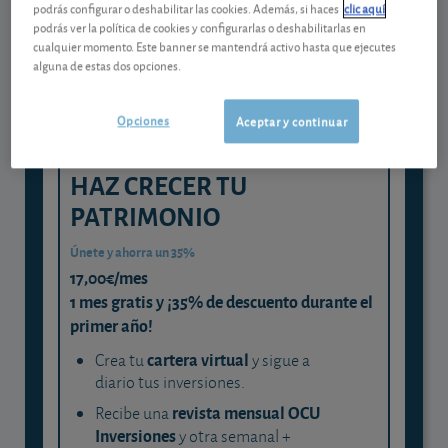
podrás configurar o deshabilitar las cookies. Además, si haces
clic aquí
experta
podrás ver la política de cookies y configurarlas o deshabilitarlas en
cualquier momento. Este banner se mantendrá activo hasta que ejecutes
y consigue que cada euro trabaje
alguna de estas dos opciones.
para ti
Opciones
Aceptar y continuar
HAZ CRECER TU
PATRIMONIO
Únete y ahorra un 35%
17,00€/mes
1 mes gratis y ¡35% de descuento durante el
primer año!
cartera virtual
Crea tu
y sigue a
diario tus inversiones.
revista mensual OCU
Recibe una
Inversiones
y otra semanal +