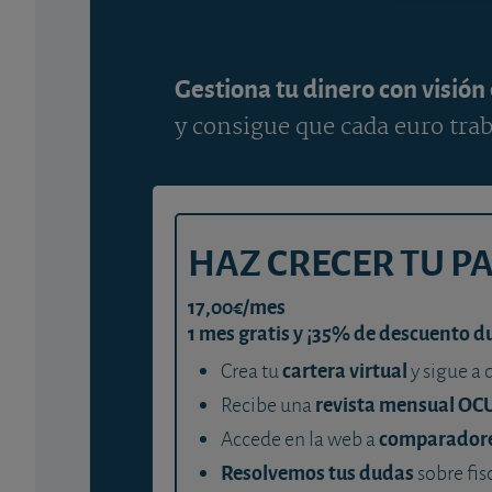
Gestiona tu dinero con visión
y consigue que cada euro trab
HAZ CRECER TU P
17,00€/mes
1 mes gratis y ¡35% de descuento d
cartera virtual
Crea tu
y sigue a 
revista mensual OC
Recibe una
comparador
Accede en la web a
Resolvemos tus dudas
sobre fis