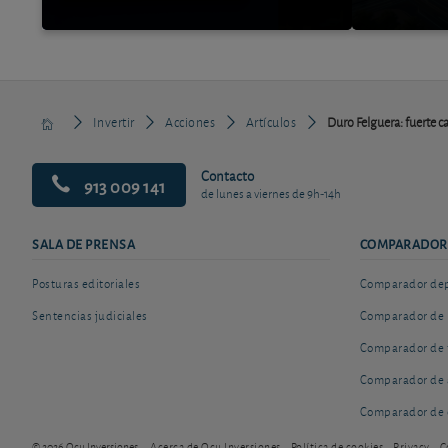
Invertir
Acciones
Artículos
Duro Felguera: fuerte c
Contacto
913 009 141
de lunes a viernes de 9h-14h
SALA DE PRENSA
COMPARADOR
Posturas editoriales
Comparador depó
Sentencias judiciales
Comparador de 
Comparador de 
Comparador de 
Comparador de 
© 2026 Ocu Inversiones
Acerca de Ocu Inversiones
Política de cookies
Privacy
C