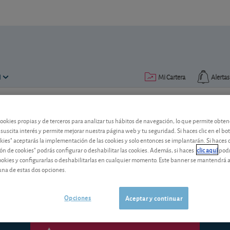
N
Mi Cartera
Alertas
Publicado el
29 mayo 2015
lectura: 2 min.
cookies propias y de terceros para analizar tus hábitos de navegación, lo que permite obte
 suscita interés y permite mejorar nuestra página web y tu seguridad. Si haces clic en el bo
Duro Felguera: fuerte caída
okies" aceptarás la implementación de las cookies y solo entonces se implantarán. Si haces c
ón de cookies" podrás configurar o deshabilitar las cookies. Además, si haces
clic aquí
podr
La adjudicación de nuevos contratos no 
cookies y configurarlas o deshabilitarlas en cualquier momento. Este banner se mantendrá 
análisis y conozca nuestra valoración y 
una de estas dos opciones.
Opciones
Aceptar y continuar