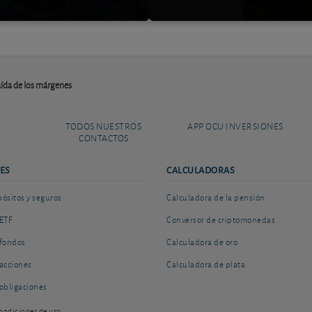
aída de los márgenes
TODOS NUESTROS
APP OCU INVERSIONES
CONTACTOS
ES
CALCULADORAS
sitos y seguros
Calculadora de la pensión
ETF
Conversor de criptomonedas
fondos
Calculadora de oro
acciones
Calculadora de plata
obligaciones
ondiciones de uso