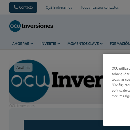
Contacto
Qué le ofrecemos
Todos nuestros contactos
AHORRAR
INVERTIR
MOMENTOS CLAVE
FORMACIÓ
Análisis
Tiempo de 
OCU utiliza 
sobre qué te
todas las co
"Configuraci
política de 
ejecutes alg
OCU Inversiones