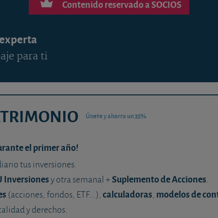
Contenido reservado a SOCIOS
 experta
aje para ti
ATRIMONIO
Únete y ahorra un 35%
urante el primer año!
diario tus inversiones.
U Inversiones
Suplemento de Acciones
y otra semanal +
.
es
calculadoras
modelos de con
(acciones, fondos, ETF...),
,
calidad y derechos.