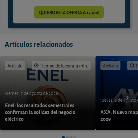
QUIERO ESTA OFERTA A 17,00€
Artículos relacionados
Artículo
Tiempo de lectura: 3 min.
Artículo
T
viernes, 7 de agosto de 2026
jueves, 6 de agosto
Enel: los resultados semestrales
confirman la solidez del negocio
AXA: Nuevo mapa
eléctrico
2029