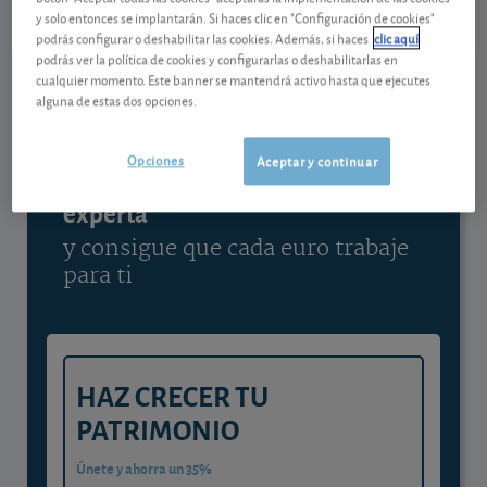
y solo entonces se implantarán. Si haces clic en "Configuración de cookies"
Ver detalladamente
podrás configurar o deshabilitar las cookies. Además, si haces
clic aquí
podrás ver la política de cookies y configurarlas o deshabilitarlas en
cualquier momento. Este banner se mantendrá activo hasta que ejecutes
alguna de estas dos opciones.
Contenido reservado a SOCIOS
Opciones
Aceptar y continuar
Gestiona tu dinero con visión
experta
y consigue que cada euro trabaje
para ti
HAZ CRECER TU
PATRIMONIO
Únete y ahorra un 35%