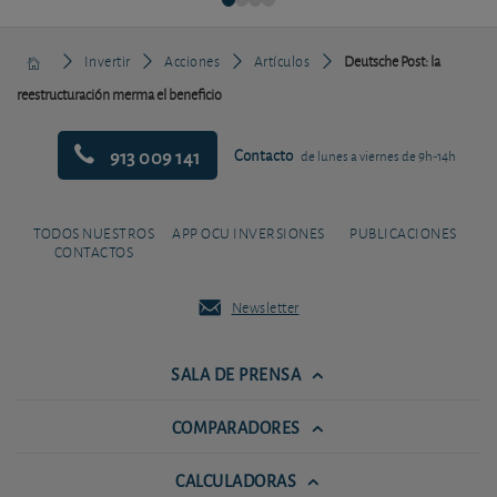
Invertir
Acciones
Artículos
Deutsche Post: la
reestructuración merma el beneficio
913 009 141
Contacto
de lunes a viernes de 9h-14h
TODOS NUESTROS
APP OCU INVERSIONES
PUBLICACIONES
CONTACTOS
Newsletter
SALA DE PRENSA
COMPARADORES
CALCULADORAS