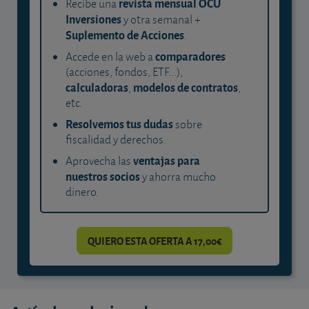
revista mensual OCU
Recibe una
Inversiones
y otra semanal +
Suplemento de Acciones
.
comparadores
Accede en la web a
(acciones, fondos, ETF...),
calculadoras
modelos de contratos
,
,
etc.
Resolvemos tus dudas
sobre
fiscalidad y derechos.
ventajas para
Aprovecha las
nuestros socios
y ahorra mucho
dinero.
QUIERO ESTA OFERTA A 17,00€