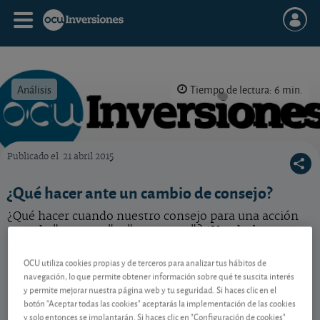
Análisis
Tiempo de lectura: 6 min.
Publicado el
21 abril 2015
OCU Inversiones
¿Qué hacer ante un cambio de consejo?
¿Qué hacer cuando nuestro consejo para una acción
pasa de "comprar" a "mantener"? ¿Venderla y
sustituirla por otra con mejores perspectivas?
OCU utiliza cookies propias y de terceros para analizar tus hábitos de
navegación, lo que permite obtener información sobre qué te suscita interés
y permite mejorar nuestra página web y tu seguridad. Si haces clic en el
Contenido reservado a SOCIOS
botón "Aceptar todas las cookies" aceptarás la implementación de las cookies
y solo entonces se implantarán. Si haces clic en "Configuración de cookies"