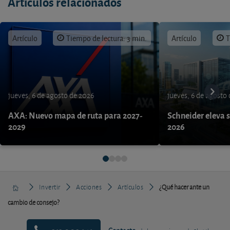
Artículos relacionados
Artículo
Tiempo de lectura: 3 min.
Artículo
T
jueves, 6 de agosto de 2026
jueves, 6 de agosto
AXA: Nuevo mapa de ruta para 2027-
Schneider eleva s
2029
2026
Invertir
Acciones
Artículos
¿Qué hacer ante un
cambio de consejo?