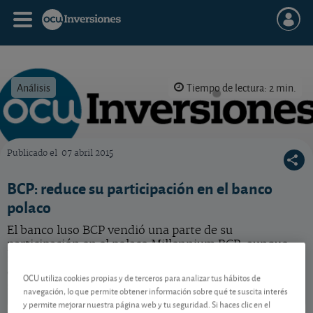
Análisis
Tiempo de lectura: 2 min.
Publicado el
07 abril 2015
OCU Inversiones
BCP: reduce su participación en el banco
polaco
El banco luso BCP vendió una parte de su
participación en el polaco Millennium BCP, aunque
seguirá manteniendo su control, con el 50,1% del
capital. Conozca nuestra valoración y recomendación
OCU utiliza cookies propias y de terceros para analizar tus hábitos de
sobre esta acción.
navegación, lo que permite obtener información sobre qué te suscita interés
y permite mejorar nuestra página web y tu seguridad. Si haces clic en el