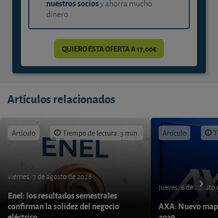
nuestros socios
y ahorra mucho
dinero.
QUIERO ESTA OFERTA A 17,00€
Artículos relacionados
Artículo
Tiempo de lectura: 3 min.
Artículo
T
viernes, 7 de agosto de 2026
jueves, 6 de agosto
Enel: los resultados semestrales
confirman la solidez del negocio
AXA: Nuevo mapa
eléctrico
2029