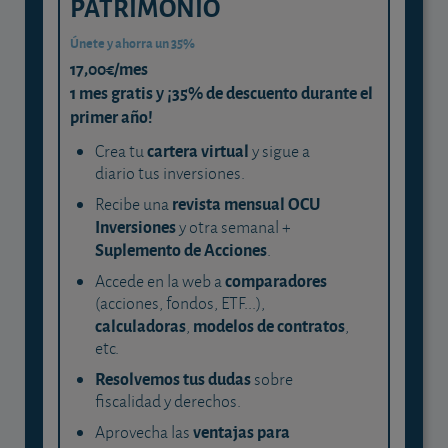
PATRIMONIO
Únete y ahorra un 35%
17,00€/mes
1 mes gratis y ¡35% de descuento durante el
primer año!
cartera virtual
Crea tu
y sigue a
diario tus inversiones.
revista mensual OCU
Recibe una
Inversiones
y otra semanal +
Suplemento de Acciones
.
comparadores
Accede en la web a
(acciones, fondos, ETF...),
calculadoras
modelos de contratos
,
,
etc.
Resolvemos tus dudas
sobre
fiscalidad y derechos.
ventajas para
Aprovecha las