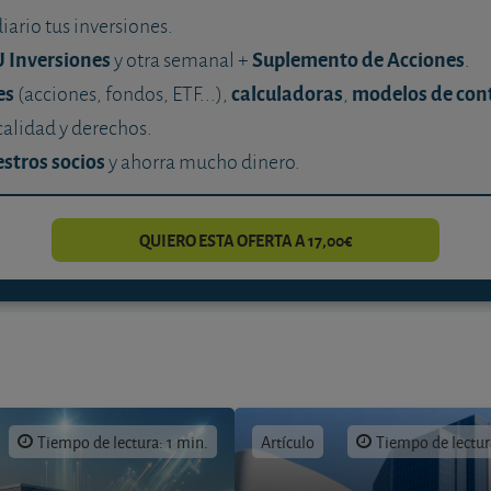
diario tus inversiones.
U Inversiones
Suplemento de Acciones
y otra semanal +
.
es
calculadoras
modelos de con
(acciones, fondos, ETF...),
,
calidad y derechos.
stros socios
y ahorra mucho dinero.
QUIERO ESTA OFERTA A 17,00€
Tiempo de lectura: 1 min.
Artículo
Tiempo de lectur