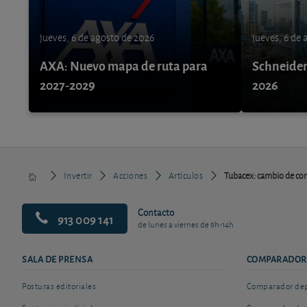
jueves, 6 de agosto de 2026
jueves, 6 de
AXA: Nuevo mapa de ruta para
Schneider 
2027-2029
2026
Invertir
Acciones
Artículos
Tubacex: cambio de co
Contacto
913 009 141
de lunes a viernes de 9h-14h
SALA DE PRENSA
COMPARADOR
Posturas editoriales
Comparador depó