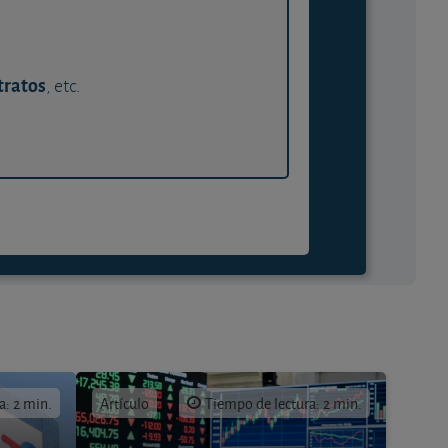
tratos
, etc.
a: 2 min.
Artículo
Tiempo de lectura: 2 min.