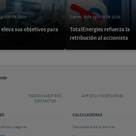
 agosto de 2026
jueves, 6 de agosto de 2026
eleva sus objetivos para
TotalEnergies refuerza la
retribución al accionista
nsejo
TODOS NUESTROS
APP OCU INVERSIONES
CONTACTOS
ES
CALCULADORAS
sitos y seguros
Calculadora de la pensión