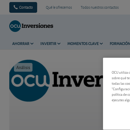
Contacto
Qué le ofrecemos
Todos nuestros contactos
AHORRAR
INVERTIR
MOMENTOS CLAVE
FORMACIÓ
Análisis
Tiempo de 
OCU utiliza 
sobre qué te
todas las co
"Configuraci
política de 
ejecutes alg