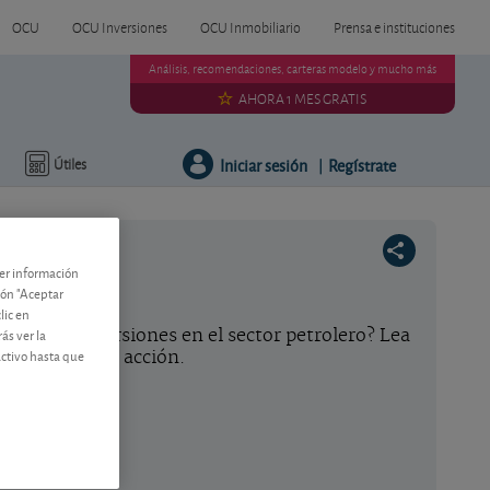
OCU
OCU Inversiones
OCU Inmobiliario
Prensa e instituciones
Análisis, recomendaciones, carteras modelo y mucho más
AHORA 1 MES GRATIS
Iniciar sesión
Regístrate
Útiles
|
ner información
tón "Aceptar
lic en
ás ver la
ción de inversiones en el sector petrolero? Lea
activo hasta que
ejo sobre esta acción.