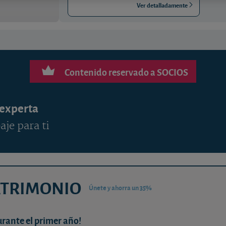
Ver detalladamente
Contenido reservado a SOCIOS
 experta
aje para ti
ATRIMONIO
Únete y ahorra un 35%
urante el primer año!