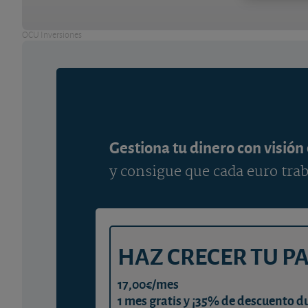
OCU Inversiones
Gestiona tu dinero con visión
y consigue que cada euro trab
HAZ CRECER TU P
17,00€/mes
1 mes gratis y ¡35% de descuento d