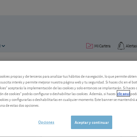
N
Mi Cartera
Alertas
Publicado el
12 marzo 2015
lectura: 2 min.
cookies propias y de terceros para analizar tus hábitos de navegación, lo que permite obte
Tubacex: cambio de consejo
 suscita interés y permite mejorar nuestra página web y tu seguridad. Si haces clic en el bo
okies" aceptarás la implementación de las cookies y solo entonces se implantarán. Si haces c
ón de cookies" podrás configurar o deshabilitar las cookies. Además, si haces
clic aquí
podr
¿Cómo está afectando a Tubacex la reduc
cookies y configurarlas o deshabilitarlas en cualquier momento. Este banner se mantendrá 
nuestro análisis y conozca nuestro cons
una de estas dos opciones.
Tubacex
3,04 EUR
ES0132945017
Opciones
Aceptar y continuar
-0,005 EUR (-0,16 %)
06/08/2026 Madrid