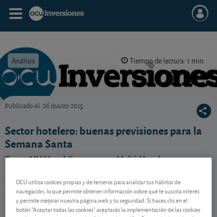
Análisis
Tiempo de lectura: 1 min.
Publicado el
26 marzo 2015
OCU Inversiones
Sector hotelero: buenas previsiones para la
Semana Santa
Tanto NH Hotel Group como Meliá Hotels
Internationals deberían aprovecharse de las buenas
perspectivas del sector para la Semana Santa. Vea
OCU utiliza cookies propias y de terceros para analizar tus hábitos de
nuestro consejo para ambas.
navegación, lo que permite obtener información sobre qué te suscita interés
y permite mejorar nuestra página web y tu seguridad. Si haces clic en el
botón "Aceptar todas las cookies" aceptarás la implementación de las cookies