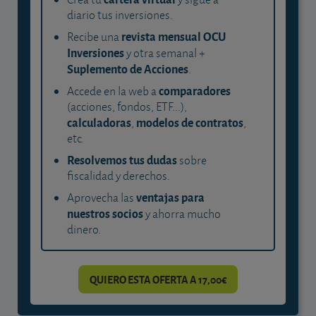
diario tus inversiones.
revista mensual OCU
Recibe una
Inversiones
y otra semanal +
Suplemento de Acciones
.
comparadores
Accede en la web a
(acciones, fondos, ETF...),
calculadoras
modelos de contratos
,
,
etc.
Resolvemos tus dudas
sobre
fiscalidad y derechos.
ventajas para
Aprovecha las
nuestros socios
y ahorra mucho
dinero.
QUIERO ESTA OFERTA A 17,00€