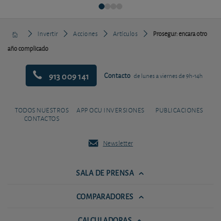
Invertir
Acciones
Artículos
Prosegur: encara otro
año complicado
913 009 141
Contacto
de lunes a viernes de 9h-14h
TODOS NUESTROS
APP OCU INVERSIONES
PUBLICACIONES
CONTACTOS
Newsletter
SALA DE PRENSA
COMPARADORES
CALCULADORAS