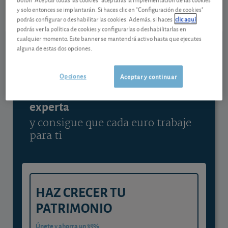
10/08/2026 Madrid
y solo entonces se implantarán. Si haces clic en "Configuración de cookies"
podrás configurar o deshabilitar las cookies. Además, si haces
clic aquí
Ver detalladamente
podrás ver la política de cookies y configurarlas o deshabilitarlas en
cualquier momento. Este banner se mantendrá activo hasta que ejecutes
alguna de estas dos opciones.
Contenido reservado a SOCIOS
Opciones
Aceptar y continuar
Gestiona tu dinero con visión
experta
y consigue que cada euro trabaje
para ti
HAZ CRECER TU
PATRIMONIO
Únete y ahorra un 35%