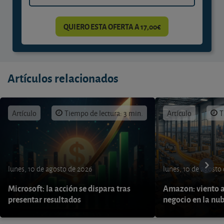
QUIERO ESTA OFERTA A 17,00€
Artículos relacionados
Artículo
Tiempo de lectura: 3 min.
Artículo
T
lunes, 10 de agosto de 2026
lunes, 10 de agosto
Microsoft: la acción se dispara tras
Amazon: viento a
presentar resultados
negocio en la nu