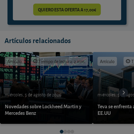
QUIERO ESTA OFERTA A 17,00€
Artículos relacionados
Artículo
Tiempo de lectura: 2 min.
Artículo
T
miércoles, 5 de agosto de 2026
miércoles, 5 de ago
Novedades sobre Lockheed Martin y
Teva se enfrenta 
Mercedes Benz
EE.UU