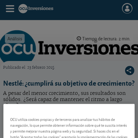
Análisis
Tiempo de lectura: 2 min.
Publicado el
23 febrero 2015
OCU Inversiones
Nestlé: ¿cumplirá su objetivo de crecimiento?
A pesar del menor crecimiento, sus resultados son
sólidos. ¿Será capaz de mantener el ritmo a largo
plazo?
Nestlé
81,35 CHF
OCU utiliza cookies propias y de terceros para analizar tus hábitos de
-
navegación, lo que permite obtener información sobre qué te suscita interés
CH0038863350
y permite mejorar nuestra página web y tu seguridad. Si haces clic en el
05/08/2026 Zúrich
botón "Aceptar todas las cookies" aceptarás la implementación de las cookies