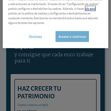
y solo entonces se implantarán. Si haces clic en "Configuración de cookies"
Ver detalladamente
podrás configurar o deshabilitar las cookies. Además, si haces
clic aquí
podrás ver la política de cookies y configurarlas o deshabilitarlas en
cualquier momento. Este banner se mantendrá activo hasta que ejecutes
alguna de estas dos opciones.
Contenido reservado a SOCIOS
Opciones
Aceptar y continuar
Gestiona tu dinero con visión
experta
y consigue que cada euro trabaje
para ti
HAZ CRECER TU
PATRIMONIO
Únete y ahorra un 35%