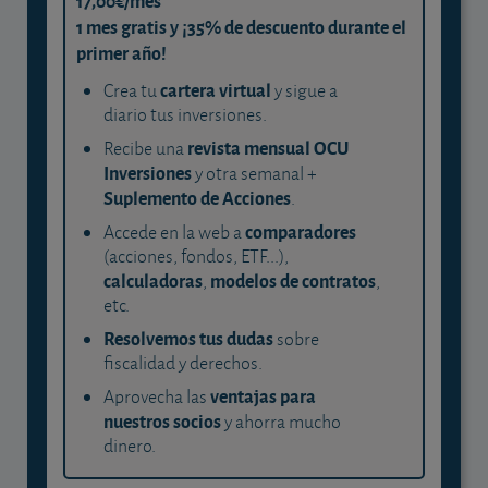
17,00€/mes
1 mes gratis y ¡35% de descuento durante el
primer año!
cartera virtual
Crea tu
y sigue a
diario tus inversiones.
revista mensual OCU
Recibe una
Inversiones
y otra semanal +
Suplemento de Acciones
.
comparadores
Accede en la web a
(acciones, fondos, ETF...),
calculadoras
modelos de contratos
,
,
etc.
Resolvemos tus dudas
sobre
fiscalidad y derechos.
ventajas para
Aprovecha las
nuestros socios
y ahorra mucho
dinero.