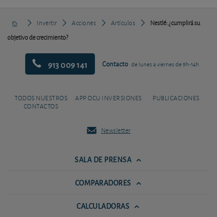
Invertir
Acciones
Artículos
Nestlé: ¿cumplirá su
objetivo de crecimiento?
913 009 141
Contacto
de lunes a viernes de 9h-14h
TODOS NUESTROS
APP OCU INVERSIONES
PUBLICACIONES
CONTACTOS
Newsletter
SALA DE PRENSA
COMPARADORES
CALCULADORAS