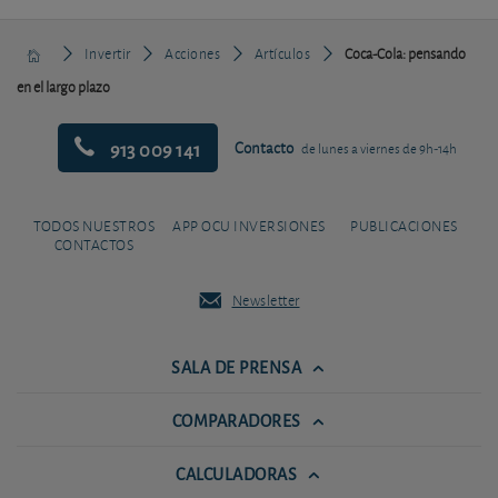
Invertir
Acciones
Artículos
Coca-Cola: pensando
en el largo plazo
913 009 141
Contacto
de lunes a viernes de 9h-14h
TODOS NUESTROS
APP OCU INVERSIONES
PUBLICACIONES
CONTACTOS
Newsletter
SALA DE PRENSA
COMPARADORES
CALCULADORAS