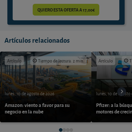
QUIERO ESTA OFERTA A 17,00€
Artículos relacionados
Artículo
Tiempo de lectura: 2 min.
Artículo
T
lunes, 10 de agosto de 2026
lunes, 10 de agosto
Amazon: viento a favor para su
Pfizer: a la búsq
negocio en la nube
motores de creci