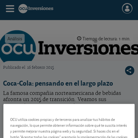
Análisis
Tiempo de lectura: 1 min.
Publicado el
16 febrero 2015
OCU Inversiones
Coca-Cola: pensando en el largo plazo
La famosa compañia norteamericana de bebidas
afronta un 2015 de transición. Veamos sus
perspectivas y nuestro consejo.
Coca - Cola
87,05 USD
OCU utiliza cookies propias y de terceros para analizar tus hábitos de
navegación, lo que permite obtener información sobre qué te suscita interés
US1912161007
y permite mejorar nuestra página web y tu seguridad. Si haces clic en el
0,2 USD (0,23 %)
07/08/2026 Nueva York
botón "Aceptar todas las cookies" aceptarás la implementación de las cookies