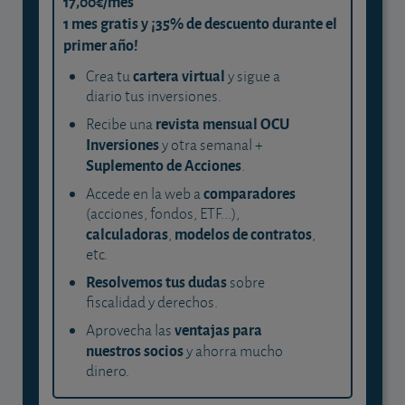
17,00€/mes
1 mes gratis y ¡35% de descuento durante el
primer año!
cartera virtual
Crea tu
y sigue a
diario tus inversiones.
revista mensual OCU
Recibe una
Inversiones
y otra semanal +
Suplemento de Acciones
.
comparadores
Accede en la web a
(acciones, fondos, ETF...),
calculadoras
modelos de contratos
,
,
etc.
Resolvemos tus dudas
sobre
fiscalidad y derechos.
ventajas para
Aprovecha las
nuestros socios
y ahorra mucho
dinero.