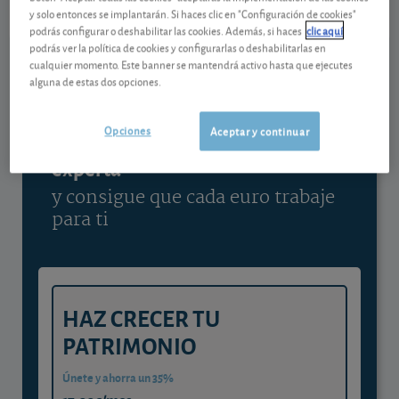
y solo entonces se implantarán. Si haces clic en "Configuración de cookies"
Ver detalladamente
podrás configurar o deshabilitar las cookies. Además, si haces
clic aquí
podrás ver la política de cookies y configurarlas o deshabilitarlas en
cualquier momento. Este banner se mantendrá activo hasta que ejecutes
alguna de estas dos opciones.
Contenido reservado a SOCIOS
Opciones
Aceptar y continuar
Gestiona tu dinero con visión
experta
y consigue que cada euro trabaje
para ti
HAZ CRECER TU
PATRIMONIO
Únete y ahorra un 35%