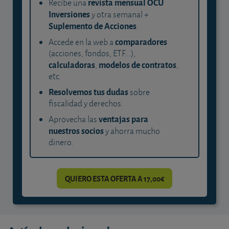
revista mensual OCU
Recibe una
Inversiones
y otra semanal +
Suplemento de Acciones
.
comparadores
Accede en la web a
(acciones, fondos, ETF...),
calculadoras
modelos de contratos
,
,
etc.
Resolvemos tus dudas
sobre
fiscalidad y derechos.
ventajas para
Aprovecha las
nuestros socios
y ahorra mucho
dinero.
QUIERO ESTA OFERTA A 17,00€