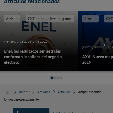
Artículos relacionados
Artículo
Tiempo de lectura: 3 min.
Artículo
T
viernes, 7 de agosto de 2026
jueves, 6 de agosto
Enel: los resultados semestrales
confirman la solidez del negocio
AXA: Nuevo mapa
eléctrico
2029
Invertir
Acciones
Artículos
Amper: buscando
fondos desesperadamente