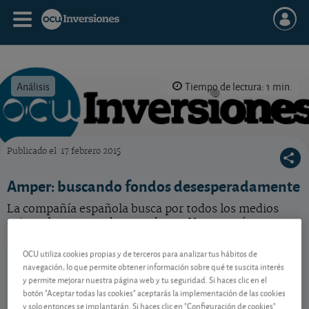
Análisis
Tiempo de lectura: 1 min.
Publicado el
17 febrero 2015
OCU Inversiones
Amper: buscando fondos desesperadamente
La compañía española busca por todos los medios
evitar el consurso de acreedores. Veamos cómo
pretende lograrlo.
OCU utiliza cookies propias y de terceros para analizar tus hábitos de
navegación, lo que permite obtener información sobre qué te suscita interés
y permite mejorar nuestra página web y tu seguridad. Si haces clic en el
Contenido reservado a SOCIOS
botón "Aceptar todas las cookies" aceptarás la implementación de las cookies
y solo entonces se implantarán. Si haces clic en "Configuración de cookies"