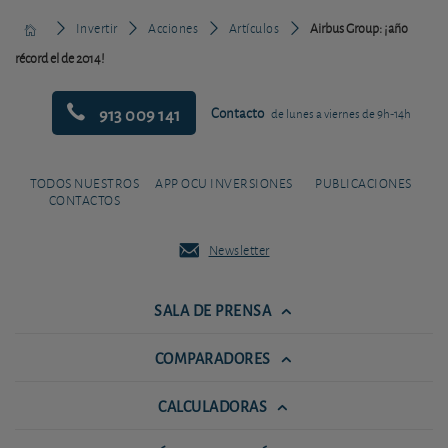
Invertir
Acciones
Artículos
Airbus Group: ¡año
récord el de 2014!
913 009 141
Contacto
de lunes a viernes de 9h-14h
TODOS NUESTROS
APP OCU INVERSIONES
PUBLICACIONES
CONTACTOS
Newsletter
SALA DE PRENSA
COMPARADORES
CALCULADORAS