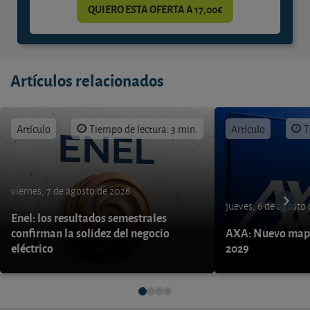
QUIERO ESTA OFERTA A 17,00€
Artículos relacionados
Artículo
Tiempo de lectura: 3 min.
Artículo
T
viernes, 7 de agosto de 2026
jueves, 6 de agosto
Enel: los resultados semestrales
confirman la solidez del negocio
AXA: Nuevo mapa
eléctrico
2029