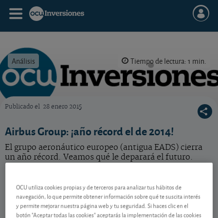
Análisis
Tiempo de lectura: 1 min.
Publicado el
28 enero 2015
OCU Inversiones
Airbus Group: ¡año récord el de 2014!
El grupo aeronáutico europeo (antigua EADS) cierra
un año récord. Veamos qué le deparará el futuro.
Airbus
213,60 EUR
OCU utiliza cookies propias y de terceros para analizar tus hábitos de
NL0000235190
navegación, lo que permite obtener información sobre qué te suscita interés
1,15 EUR (0,54 %)
07/08/2026 París
y permite mejorar nuestra página web y tu seguridad. Si haces clic en el
botón "Aceptar todas las cookies" aceptarás la implementación de las cookies