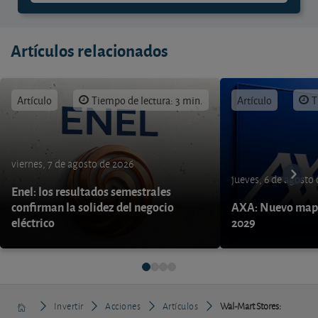
Artículos relacionados
Artículo
Tiempo de lectura: 3 min.
Artículo
T
viernes, 7 de agosto de 2026
jueves, 6 de agosto
Enel: los resultados semestrales
confirman la solidez del negocio
AXA: Nuevo mapa
eléctrico
2029
Invertir
Acciones
Artículos
Wal-Mart Stores: