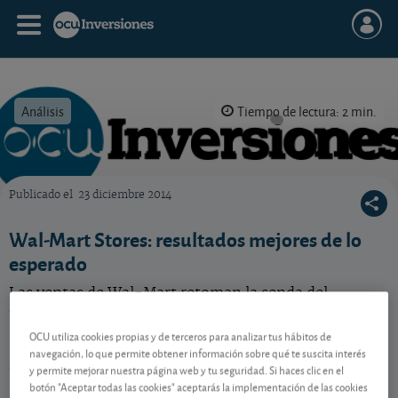
Análisis
Tiempo de lectura: 2 min.
Publicado el
23 diciembre 2014
OCU Inversiones
Wal-Mart Stores: resultados mejores de lo
esperado
Las ventas de Wal-Mart retoman la senda del
crecimiento y su cotización sube más de un 10% desde
nuestra recomendación de compra a comienzos de
OCU utiliza cookies propias y de terceros para analizar tus hábitos de
noviembre. Siga leyendo para conocer nuestra
navegación, lo que permite obtener información sobre qué te suscita interés
recomendación.
y permite mejorar nuestra página web y tu seguridad. Si haces clic en el
botón "Aceptar todas las cookies" aceptarás la implementación de las cookies