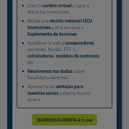
cartera virtual
Crea tu
y sigue a
diario tus inversiones.
revista mensual OCU
Recibe una
Inversiones
y otra semanal +
Suplemento de Acciones
.
comparadores
Accede en la web a
(acciones, fondos, ETF...),
calculadoras
modelos de contratos
,
,
etc.
Resolvemos tus dudas
sobre
fiscalidad y derechos.
ventajas para
Aprovecha las
nuestros socios
y ahorra mucho
dinero.
QUIERO ESTA OFERTA A 17,00€