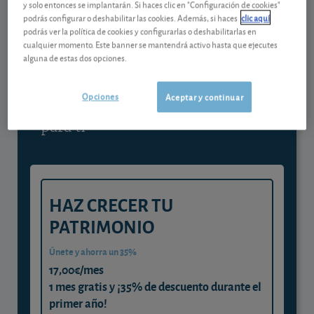
y solo entonces se implantarán. Si haces clic en "Configuración de cookies"
podrás configurar o deshabilitar las cookies. Además, si haces
clic aquí
Contenido reservado a SOCIOS
podrás ver la política de cookies y configurarlas o deshabilitarlas en
cualquier momento. Este banner se mantendrá activo hasta que ejecutes
alguna de estas dos opciones.
Gestiona tu dinero con visión
experta
Opciones
Aceptar y continuar
y consigue que cada euro trabaje
para ti
HAZ CRECER TU
PATRIMONIO
Únete y ahorra un 35%
17,00€/mes
1 mes gratis y ¡35% de descuento durante el
primer año!