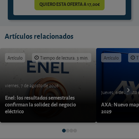
QUIERO ESTA OFERTA A 17,00€
Artículos relacionados
Artículo
Tiempo de lectura: 3 min.
Artículo
T
viernes, 7 de agosto de 2026
jueves, 6 de agosto
Enel: los resultados semestrales
confirman la solidez del negocio
AXA: Nuevo mapa
eléctrico
2029