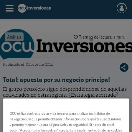
Análisis
Tiempo de lectura: 1 min.
Publicado el
01 octubre 2014
OCU Inversiones
Total: apuesta por su negocio principal
El grupo petrolero sigue desprendiéndose de aquellas
actividades no estratégicas. ¿Estrategia acertada?
TotalEnergies
74,09 EUR
OCU utiliza cookies propias y de terceros para analizar tus hábitos de
FR0000120271
navegación, lo que permite obtener información sobre qué te suscita interés
-0,45 EUR (-0,60 %)
07/08/2026 París
y permite mejorar nuestra página web y tu seguridad. Si haces clic en el
botón "Aceptar todas las cookies" aceptarás la implementación de las cookies