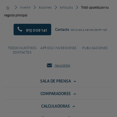
Invertir
Acciones
Artículos
Total: apuesta por su
negocio principal
913 009 141
Contacto
de lunes a viernes de 9h-14h
TODOS NUESTROS
APP OCU INVERSIONES
PUBLICACIONES
CONTACTOS
Newsletter
SALA DE PRENSA
COMPARADORES
CALCULADORAS