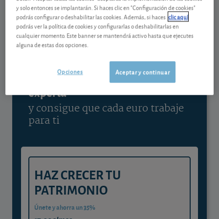
y solo entonces se implantarán. Si haces clic en "Configuración de cookies"
Ver detalladamente
podrás configurar o deshabilitar las cookies. Además, si haces
clic aquí
podrás ver la política de cookies y configurarlas o deshabilitarlas en
cualquier momento. Este banner se mantendrá activo hasta que ejecutes
alguna de estas dos opciones.
Contenido reservado a SOCIOS
Opciones
Aceptar y continuar
Gestiona tu dinero con visión
experta
y consigue que cada euro trabaje
para ti
HAZ CRECER TU
PATRIMONIO
Únete y ahorra un 35%