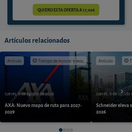
QUIERO ESTA OFERTA A 17,00€
Artículos relacionados
Artículo
Tiempo de lectura: 3 min.
Artículo
T
jueves, 6 de agosto de 2026
jueves, 6 de agosto
AXA: Nuevo mapa de ruta para 2027-
Schneider eleva s
2029
2026