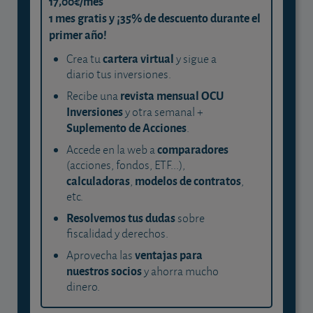
17,00€/mes
1 mes gratis y ¡35% de descuento durante el
primer año!
cartera virtual
Crea tu
y sigue a
diario tus inversiones.
revista mensual OCU
Recibe una
Inversiones
y otra semanal +
Suplemento de Acciones
.
comparadores
Accede en la web a
(acciones, fondos, ETF...),
calculadoras
modelos de contratos
,
,
etc.
Resolvemos tus dudas
sobre
fiscalidad y derechos.
ventajas para
Aprovecha las
nuestros socios
y ahorra mucho
dinero.