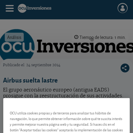
Análisis
Tiempo de lectura: 1 min.
Publicado el
24 septiembre 2014
OCU Inversiones
Airbus suelta lastre
El grupo aeronáutico europeo (antigua EADS)
prosigue con la reestructuración de sus actividades.
Airbus
213,60 EUR
OCU utiliza cookies propias y de terceros para analizar tus hábitos de
NL0000235190
navegación, lo que permite obtener información sobre qué te suscita interés
1,15 EUR (0,54 %)
07/08/2026 París
y permite mejorar nuestra página web y tu seguridad. Si haces clic en el
botón "Aceptar todas las cookies" aceptarás la implementación de las cookies