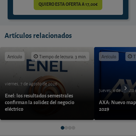
QUIERO ESTA OFERTA A 17,00€
Artículos relacionados
Artículo
Tiempo de lectura: 3 min.
Artículo
T
viernes, 7 de agosto de 2026
jueves, 6 de agosto
Enel: los resultados semestrales
confirman la solidez del negocio
AXA: Nuevo mapa
eléctrico
2029