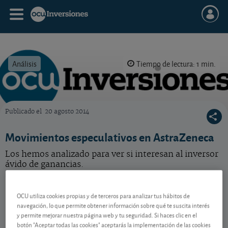
Análisis
Tiempo de lectura: 1 min.
Publicado el
20 agosto 2014
OCU Inversiones
Movimientos especulativos en AstraZeneca
Los hemos analizado para ver si interesan al inversor
ávido de ganancias.
AstraZeneca
11.896,00 GBp
-
OCU utiliza cookies propias y de terceros para analizar tus hábitos de
GB0009895292
navegación, lo que permite obtener información sobre qué te suscita interés
07/08/2026 Londres
y permite mejorar nuestra página web y tu seguridad. Si haces clic en el
botón "Aceptar todas las cookies" aceptarás la implementación de las cookies