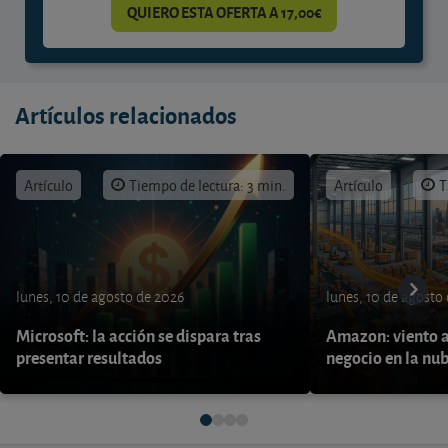
QUIERO ESTA OFERTA A 17,00€
Artículos relacionados
Artículo
Tiempo de lectura: 3 min.
Artículo
T
lunes, 10 de agosto de 2026
lunes, 10 de agosto
Microsoft: la acción se dispara tras
Amazon: viento a
presentar resultados
negocio en la nu