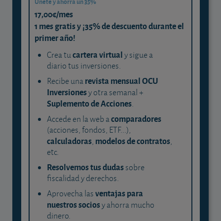
Únete y ahorra un 35%
17,00€/mes
1 mes gratis y ¡35% de descuento durante el
primer año!
cartera virtual
Crea tu
y sigue a
diario tus inversiones.
revista mensual OCU
Recibe una
Inversiones
y otra semanal +
Suplemento de Acciones
.
comparadores
Accede en la web a
(acciones, fondos, ETF...),
calculadoras
modelos de contratos
,
,
etc.
Resolvemos tus dudas
sobre
fiscalidad y derechos.
ventajas para
Aprovecha las
nuestros socios
y ahorra mucho
dinero.