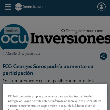
Análisis
Tiempo de lectura: 1 min.
Publicado el
16 junio 2014
OCU Inversiones
FCC: Georges Soros podría aumentar su
participación
Los rumores acerca de un posible aumento de la
participación en el capital de FCC del afamado
inversor norteamericano animan la cotización.
OCU utiliza cookies propias y de terceros para analizar tus hábitos de
FCC
11,04 EUR
navegación, lo que permite obtener información sobre qué te suscita interés
y permite mejorar nuestra página web y tu seguridad. Si haces clic en el
ES0122060314