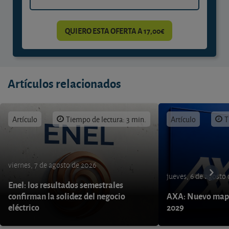
QUIERO ESTA OFERTA A 17,00€
Artículos relacionados
Artículo
Tiempo de lectura: 3 min.
Artículo
T
viernes, 7 de agosto de 2026
jueves, 6 de agosto
Enel: los resultados semestrales
confirman la solidez del negocio
AXA: Nuevo mapa
eléctrico
2029