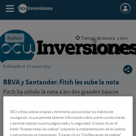
Análisis
Tiempo de lectura: 2 min.
Publicado el
02 junio 2014
OCU Inversiones
BBVA y Santander: Fitch les sube la nota
Fitch ha subido la nota a los dos grandes bancos
españoles, incluso por encima de la otorgada al
Estado español. ¿Cómo les afecta a sus accionistas?
OCU utiliza cookies propias y de terceros para analizar tus hábitos de
navegación, lo que permite obtener información sobre qué te suscita interés
y permite mejorar nuestra página web y tu seguridad. Si haces clic en el
Contenido reservado a SOCIOS
botón "Aceptar todas las cookies" aceptarás la implementación de las cookies
y solo entonces se implantarán. Si haces clic en "Configuración de cookies"