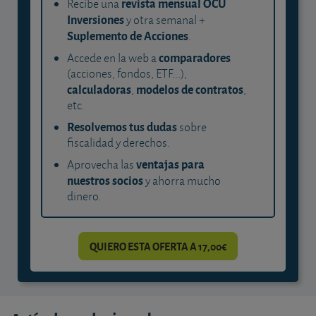
revista mensual OCU
Recibe una
Inversiones
y otra semanal +
Suplemento de Acciones
.
comparadores
Accede en la web a
(acciones, fondos, ETF...),
calculadoras
modelos de contratos
,
,
etc.
Resolvemos tus dudas
sobre
fiscalidad y derechos.
ventajas para
Aprovecha las
nuestros socios
y ahorra mucho
dinero.
QUIERO ESTA OFERTA A 17,00€