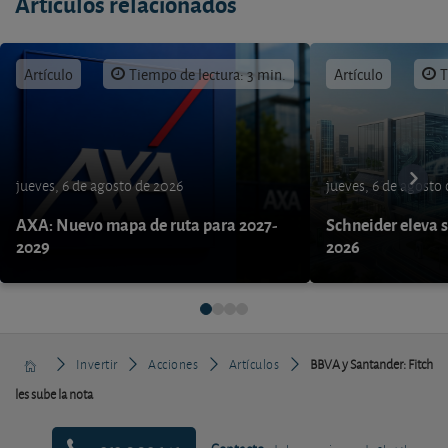
Artículos relacionados
Artículo
Tiempo de lectura: 3 min.
Artículo
T
jueves, 6 de agosto de 2026
jueves, 6 de agosto
AXA: Nuevo mapa de ruta para 2027-
Schneider eleva s
2029
2026
Invertir
Acciones
Artículos
BBVA y Santander: Fitch
les sube la nota