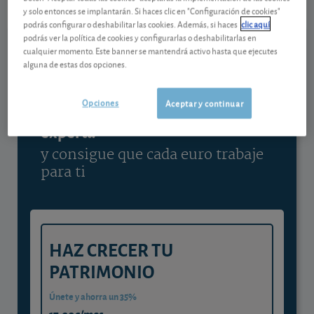
y solo entonces se implantarán. Si haces clic en "Configuración de cookies"
Ver detalladamente
podrás configurar o deshabilitar las cookies. Además, si haces
clic aquí
podrás ver la política de cookies y configurarlas o deshabilitarlas en
cualquier momento. Este banner se mantendrá activo hasta que ejecutes
alguna de estas dos opciones.
Contenido reservado a SOCIOS
Opciones
Aceptar y continuar
Gestiona tu dinero con visión
experta
y consigue que cada euro trabaje
para ti
HAZ CRECER TU
PATRIMONIO
Únete y ahorra un 35%