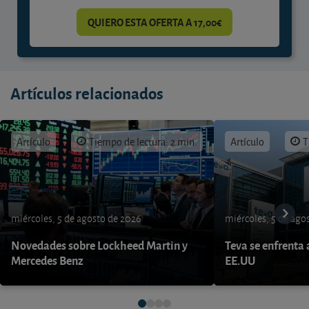
QUIERO ESTA OFERTA A 17,00€
Artículos relacionados
Artículo
Tiempo de lectura: 2 min.
Artículo
T
miércoles, 5 de agosto de 2026
miércoles, 5 de ago
Novedades sobre Lockheed Martin y
Teva se enfrenta 
Mercedes Benz
EE.UU