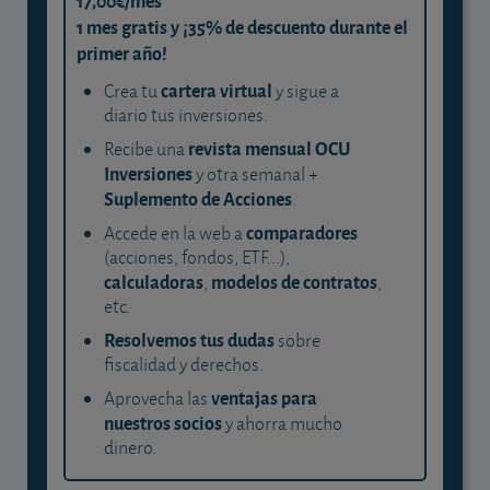
17,00€/mes
1 mes gratis y ¡35% de descuento durante el
primer año!
cartera virtual
Crea tu
y sigue a
diario tus inversiones.
revista mensual OCU
Recibe una
Inversiones
y otra semanal +
Suplemento de Acciones
.
comparadores
Accede en la web a
(acciones, fondos, ETF...),
calculadoras
modelos de contratos
,
,
etc.
Resolvemos tus dudas
sobre
fiscalidad y derechos.
ventajas para
Aprovecha las
nuestros socios
y ahorra mucho
dinero.