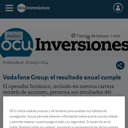
Análisis
Tiempo de lectura: 1 min.
Publicado el
28 mayo 2014
OCU Inversiones
Vodafone Group: el resultado anual cumple
El operador británico, incluido en nuestra cartera
modelo de acciones, presenta sus resultados del
ejercicio 2013/14. Veamos cómo le ha ido.
Vodafone Group
114,40 GBp
OCU utiliza cookies propias y de terceros para analizar tus hábitos de
-
navegación, lo que permite obtener información sobre qué te suscita interés
GB00BH4HKS39
y permite mejorar nuestra página web y tu seguridad. Si haces clic en el
05/08/2026 Londres
botón "Aceptar todas las cookies" aceptarás la implementación de las cookies