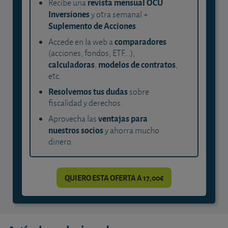
revista mensual OCU
Recibe una
Inversiones
y otra semanal +
Suplemento de Acciones
.
comparadores
Accede en la web a
(acciones, fondos, ETF...),
calculadoras
modelos de contratos
,
,
etc.
Resolvemos tus dudas
sobre
fiscalidad y derechos.
ventajas para
Aprovecha las
nuestros socios
y ahorra mucho
dinero.
QUIERO ESTA OFERTA A 17,00€