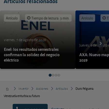
Artículos relacionados
Artículo
Tiempo de lectura: 3 min.
Artículo
T
viernes, 7 de agosto de 2026
jueves, 6 de agosto
Enel: los resultados semestrales
confirman la solidez del negocio
AXA: Nuevo mapa
eléctrico
2029
Invertir
Acciones
Artículos
Duro Felguera:
Venezuela enturbia su futuro