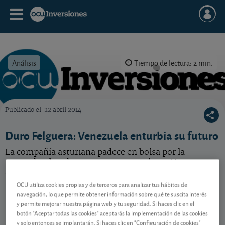
Análisis
Tiempo de lectura: 2 min.
Publicado el
22 abril 2014
OCU Inversiones
Duro Felguera: Venezuela enturbia su futuro
La compañía asturiana padece en bolsa por la
incertidumbre de su negocio venezolano. Vea nuestro
análisis sobre el valor.
OCU utiliza cookies propias y de terceros para analizar tus hábitos de
navegación, lo que permite obtener información sobre qué te suscita interés
y permite mejorar nuestra página web y tu seguridad. Si haces clic en el
Contenido reservado a SOCIOS
botón "Aceptar todas las cookies" aceptarás la implementación de las cookies
y solo entonces se implantarán. Si haces clic en "Configuración de cookies"