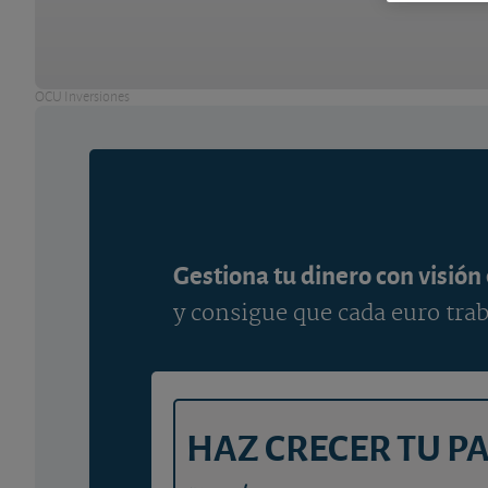
OCU Inversiones
Gestiona tu dinero con visión
y consigue que cada euro trab
HAZ CRECER TU P