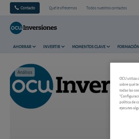
Contacto
Qué le ofrecemos
Todos nuestros contactos
AHORRAR
INVERTIR
MOMENTOS CLAVE
FORMACIÓ
Análisis
Tiempo de 
OCU utiliza 
sobre qué te
todas las co
"Configuraci
política de 
ejecutes alg