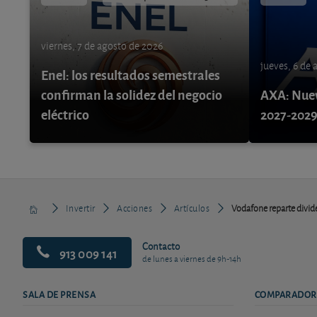
viernes, 7 de agosto de 2026
jueves, 6 de
Enel: los resultados semestrales
confirman la solidez del negocio
AXA: Nuev
eléctrico
2027-202
Invertir
Acciones
Artículos
Vodafone reparte divid
Contacto
913 009 141
de lunes a viernes de 9h-14h
SALA DE PRENSA
COMPARADOR