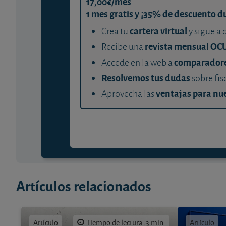
17,00€/mes
1 mes gratis y ¡35% de descuento d
cartera virtual
Crea tu
y sigue a 
revista mensual OC
Recibe una
comparador
Accede en la web a
Resolvemos tus dudas
sobre fis
ventajas para nue
Aprovecha las
Artículos relacionados
Artículo
Tiempo de lectura: 3 min.
Artículo