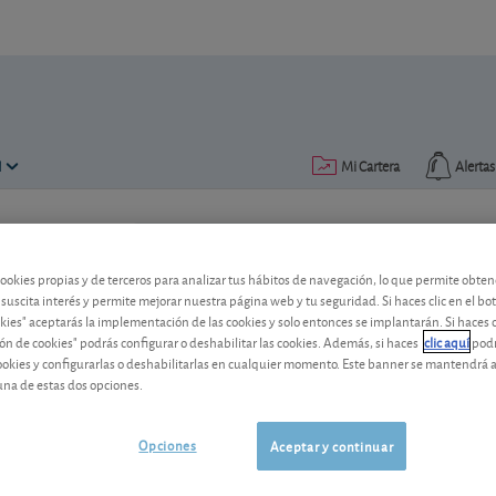
N
Mi Cartera
Alertas
Publicado el
10 febrero 2014
lectura: 2 min.
cookies propias y de terceros para analizar tus hábitos de navegación, lo que permite obte
Vodafone reparte dividendo 
 suscita interés y permite mejorar nuestra página web y tu seguridad. Si haces clic en el bo
okies" aceptarás la implementación de las cookies y solo entonces se implantarán. Si haces c
La británica repartirá entre sus accioni
ón de cookies" podrás configurar o deshabilitar las cookies. Además, si haces
clic aquí
podr
Verizon Communications.
cookies y configurarlas o deshabilitarlas en cualquier momento. Este banner se mantendrá 
una de estas dos opciones.
Vodafone
119,30 GBp
-
Group
Opciones
Aceptar y continuar
GB00BH4HKS39
06/08/2026