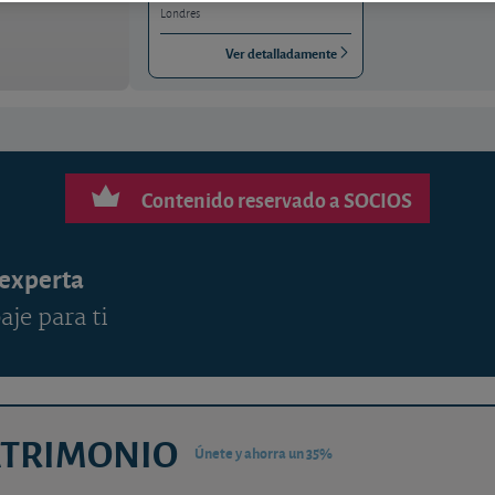
Londres
Ver detalladamente
Contenido reservado a SOCIOS
 experta
aje para ti
ATRIMONIO
Únete y ahorra un 35%