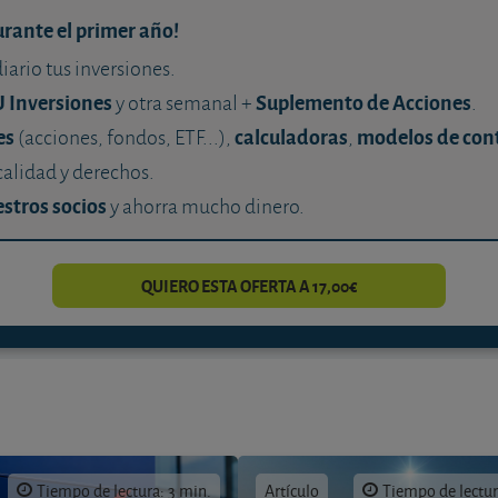
urante el primer año!
diario tus inversiones.
U Inversiones
Suplemento de Acciones
y otra semanal +
.
es
calculadoras
modelos de con
(acciones, fondos, ETF...),
,
calidad y derechos.
stros socios
y ahorra mucho dinero.
QUIERO ESTA OFERTA A 17,00€
Tiempo de lectura: 3 min.
Artículo
Tiempo de lectur