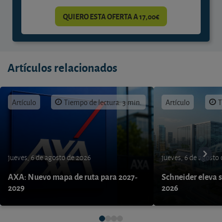
QUIERO ESTA OFERTA A 17,00€
Artículos relacionados
Artículo
Tiempo de lectura: 3 min.
Artículo
T
jueves, 6 de agosto de 2026
jueves, 6 de agosto
AXA: Nuevo mapa de ruta para 2027-
Schneider eleva s
2029
2026