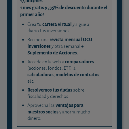
17,00€/mes
1 mes gratis y ¡35% de descuento durante el
primer año!
cartera virtual
Crea tu
y sigue a
diario tus inversiones.
revista mensual OCU
Recibe una
Inversiones
y otra semanal +
Suplemento de Acciones
.
comparadores
Accede en la web a
(acciones, fondos, ETF...),
calculadoras
modelos de contratos
,
,
etc.
Resolvemos tus dudas
sobre
fiscalidad y derechos.
ventajas para
Aprovecha las
nuestros socios
y ahorra mucho
dinero.