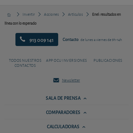
Invertir
Acciones
Artículos
Enel: resultados en
línea con lo esperado
913 009 141
Contacto
de lunes a viernes de 9h-14h
TODOS NUESTROS
APP OCU INVERSIONES
PUBLICACIONES
CONTACTOS
Newsletter
SALA DE PRENSA
COMPARADORES
CALCULADORAS