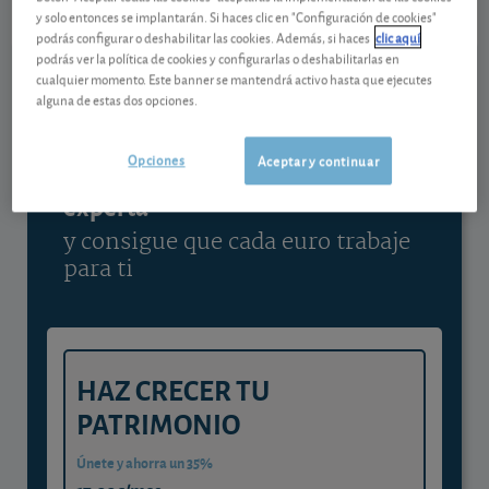
y solo entonces se implantarán. Si haces clic en "Configuración de cookies"
Ver detalladamente
podrás configurar o deshabilitar las cookies. Además, si haces
clic aquí
podrás ver la política de cookies y configurarlas o deshabilitarlas en
cualquier momento. Este banner se mantendrá activo hasta que ejecutes
alguna de estas dos opciones.
Contenido reservado a SOCIOS
Opciones
Aceptar y continuar
Gestiona tu dinero con visión
experta
y consigue que cada euro trabaje
para ti
HAZ CRECER TU
PATRIMONIO
Únete y ahorra un 35%