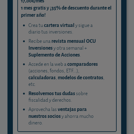
17,00€/mes
1 mes gratis y ¡35% de descuento durante el
primer año!
cartera virtual
Crea tu
y sigue a
diario tus inversiones.
revista mensual OCU
Recibe una
Inversiones
y otra semanal +
Suplemento de Acciones
.
comparadores
Accede en la web a
(acciones, fondos, ETF...),
calculadoras
modelos de contratos
,
,
etc.
Resolvemos tus dudas
sobre
fiscalidad y derechos.
ventajas para
Aprovecha las
nuestros socios
y ahorra mucho
dinero.