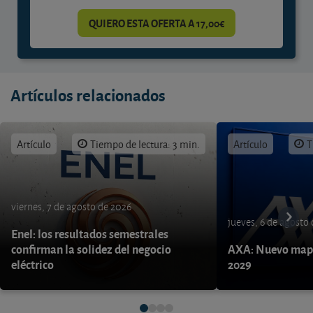
QUIERO ESTA OFERTA A 17,00€
Artículos relacionados
Artículo
Tiempo de lectura: 3 min.
Artículo
T
viernes, 7 de agosto de 2026
jueves, 6 de agosto
Enel: los resultados semestrales
confirman la solidez del negocio
AXA: Nuevo mapa
eléctrico
2029