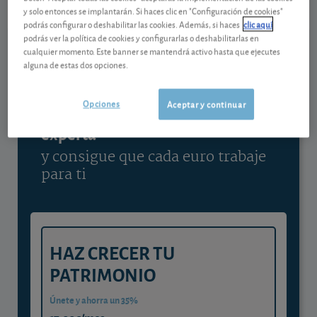
y solo entonces se implantarán. Si haces clic en "Configuración de cookies"
Ver detalladamente
podrás configurar o deshabilitar las cookies. Además, si haces
clic aquí
podrás ver la política de cookies y configurarlas o deshabilitarlas en
cualquier momento. Este banner se mantendrá activo hasta que ejecutes
alguna de estas dos opciones.
Contenido reservado a SOCIOS
Opciones
Aceptar y continuar
Gestiona tu dinero con visión
experta
y consigue que cada euro trabaje
para ti
HAZ CRECER TU
PATRIMONIO
Únete y ahorra un 35%