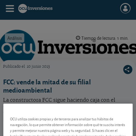
Análisis
Tiempo de lectura: 1 min.
Publicado el
10 junio 2013
OCU Inversiones
FCC: vende la mitad de su filial
medioambiental
La constructora FCC sigue haciendo caja con el
objetivo de reducir su elevada deuda. ¿Va por buen
camino en esta tarea?
OCU utiliza cookies propias y de terceros para analizar tus hábitos de
FCC
11,12 EUR
navegación, lo que permite obtener información sobre qué te suscita interés
y permite mejorar nuestra página web y tu seguridad. Si haces clic en el
ES0122060314