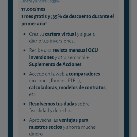
Únete y ahorra un 35%
17,00€/mes
1 mes gratis y ¡35% de descuento durante el
primer año!
cartera virtual
Crea tu
y sigue a
diario tus inversiones.
revista mensual OCU
Recibe una
Inversiones
y otra semanal +
Suplemento de Acciones
.
comparadores
Accede en la web a
(acciones, fondos, ETF...),
calculadoras
modelos de contratos
,
,
etc.
Resolvemos tus dudas
sobre
fiscalidad y derechos.
ventajas para
Aprovecha las
nuestros socios
y ahorra mucho
dinero.