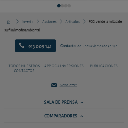
Invertir
Acciones
Artículos
FCC: vende la mitad de
su filial medioambiental
913 009 141
Contacto
de lunes a viernes de 9h-14h
TODOS NUESTROS
APP OCU INVERSIONES
PUBLICACIONES
CONTACTOS
Newsletter
SALA DE PRENSA
COMPARADORES