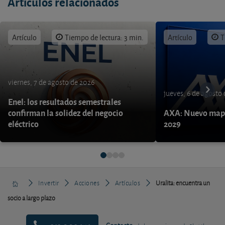
Artículos relacionados
Artículo
Tiempo de lectura: 3 min.
Artículo
T
viernes, 7 de agosto de 2026
jueves, 6 de agosto
Enel: los resultados semestrales
confirman la solidez del negocio
AXA: Nuevo mapa
eléctrico
2029
Invertir
Acciones
Artículos
Uralita: encuentra un
socio a largo plazo