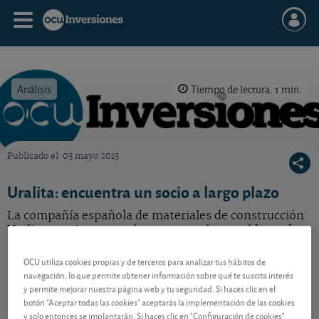
Análisis
Tiempo de lectura: 1 min.
Publicado el
03 mayo 2013
OCU Inversiones
Uralita: encuentra un socio a largo plazo
La compañía española de materiales de construcción
Uralita consigue un préstamo con el que saldar toda
su deuda. ¿Buenas noticias?
OCU utiliza cookies propias y de terceros para analizar tus hábitos de
navegación, lo que permite obtener información sobre qué te suscita interés
y permite mejorar nuestra página web y tu seguridad. Si haces clic en el
Contenido reservado a SOCIOS
botón "Aceptar todas las cookies" aceptarás la implementación de las cookies
y solo entonces se implantarán. Si haces clic en "Configuración de cookies"