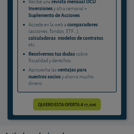
revista mensual OCU
Recibe una
Inversiones
y otra semanal +
Suplemento de Acciones
.
comparadores
Accede en la web a
(acciones, fondos, ETF...),
calculadoras
modelos de contratos
,
,
etc.
Resolvemos tus dudas
sobre
fiscalidad y derechos.
ventajas para
Aprovecha las
nuestros socios
y ahorra mucho
dinero.
QUIERO ESTA OFERTA A 17,00€