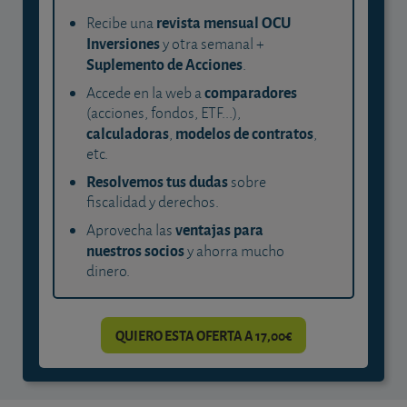
revista mensual OCU
Recibe una
Inversiones
y otra semanal +
Suplemento de Acciones
.
comparadores
Accede en la web a
(acciones, fondos, ETF...),
calculadoras
modelos de contratos
,
,
etc.
Resolvemos tus dudas
sobre
fiscalidad y derechos.
ventajas para
Aprovecha las
nuestros socios
y ahorra mucho
dinero.
QUIERO ESTA OFERTA A 17,00€