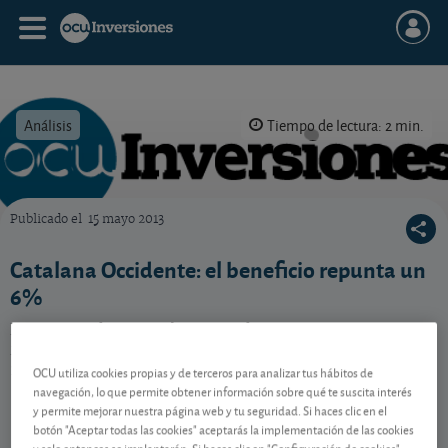
Análisis
Tiempo de lectura: 2 min.
Publicado el
15 mayo 2013
OCU Inversiones
Catalana Occidente: el beneficio repunta un
6%
La aseguradora Catalana Occidente presenta unos
resultados en el primer trimestre en línea con
nuestras previsiones. ¿Cómo se lo toma la cotización?
OCU utiliza cookies propias y de terceros para analizar tus hábitos de
navegación, lo que permite obtener información sobre qué te suscita interés
y permite mejorar nuestra página web y tu seguridad. Si haces clic en el
botón "Aceptar todas las cookies" aceptarás la implementación de las cookies
Contenido reservado a SOCIOS
y solo entonces se implantarán. Si haces clic en "Configuración de cookies"