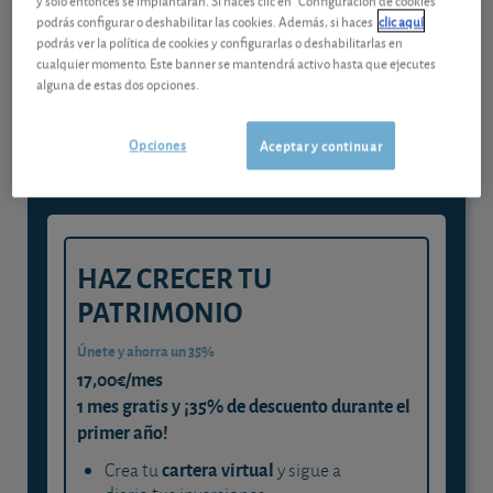
podrás configurar o deshabilitar las cookies. Además, si haces
clic aquí
podrás ver la política de cookies y configurarlas o deshabilitarlas en
Gestiona tu dinero con visión
cualquier momento. Este banner se mantendrá activo hasta que ejecutes
alguna de estas dos opciones.
experta
y consigue que cada euro trabaje
Opciones
Aceptar y continuar
para ti
HAZ CRECER TU
PATRIMONIO
Únete y ahorra un 35%
17,00€/mes
1 mes gratis y ¡35% de descuento durante el
primer año!
cartera virtual
Crea tu
y sigue a