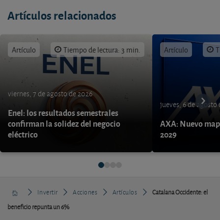
Artículos relacionados
Artículo
Tiempo de lectura: 3 min.
Artículo
T
viernes, 7 de agosto de 2026
jueves, 6 de agosto
Enel: los resultados semestrales
confirman la solidez del negocio
AXA: Nuevo mapa
eléctrico
2029
Invertir
Acciones
Artículos
Catalana Occidente: el
beneficio repunta un 6%