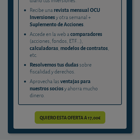
diario tus inversiones.
revista mensual OCU
Recibe una
Inversiones
y otra semanal +
Suplemento de Acciones
.
comparadores
Accede en la web a
(acciones, fondos, ETF...),
calculadoras
modelos de contratos
,
,
etc.
Resolvemos tus dudas
sobre
fiscalidad y derechos.
ventajas para
Aprovecha las
nuestros socios
y ahorra mucho
dinero.
QUIERO ESTA OFERTA A 17,00€