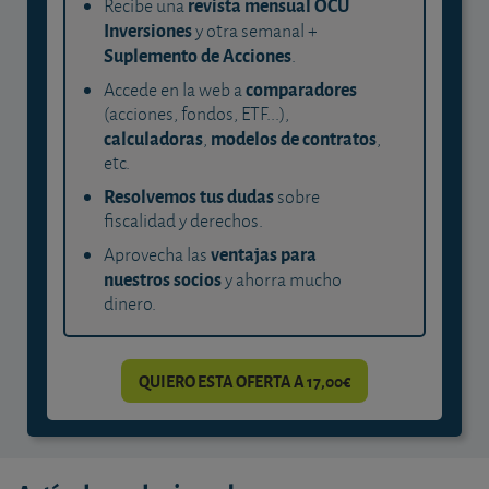
revista mensual OCU
Recibe una
Inversiones
y otra semanal +
Suplemento de Acciones
.
comparadores
Accede en la web a
(acciones, fondos, ETF...),
calculadoras
modelos de contratos
,
,
etc.
Resolvemos tus dudas
sobre
fiscalidad y derechos.
ventajas para
Aprovecha las
nuestros socios
y ahorra mucho
dinero.
QUIERO ESTA OFERTA A 17,00€