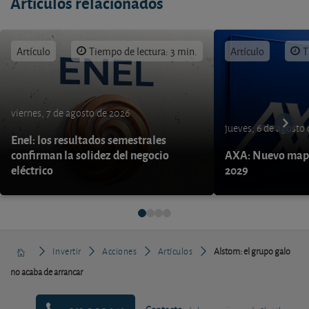
Artículos relacionados
Artículo
Tiempo de lectura: 3 min.
Artículo
T
viernes, 7 de agosto de 2026
jueves, 6 de agosto
Enel: los resultados semestrales
confirman la solidez del negocio
AXA: Nuevo mapa
eléctrico
2029
Invertir
Acciones
Artículos
Alstom: el grupo galo
no acaba de arrancar