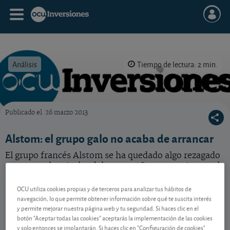
Análisis
Tiempo de lectura: 2 min.
Publicado el
26 marzo 2013
OCU Inversiones
Alstom: el grupo galo no acaba de arrancar
El grupo francés Alstom se ha quedado algo rezagado
respecto a los rivales del sector. ¿Su estrategia actual
le sacará del atolladero?
OCU utiliza cookies propias y de terceros para analizar tus hábitos de
navegación, lo que permite obtener información sobre qué te suscita interés
y permite mejorar nuestra página web y tu seguridad. Si haces clic en el
Contenido reservado a SOCIOS
botón "Aceptar todas las cookies" aceptarás la implementación de las cookies
y solo entonces se implantarán. Si haces clic en "Configuración de cookies"