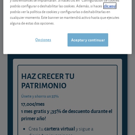
podrás configurar o deshabilitar las cookies. Además, si haces
clic aquí
podrás ver la política de cookies y configurarlas o deshabilitarlas en
Gestiona tu dinero con visión
cualquier momento. Este banner se mantendrá activo hasta que ejecutes
alguna de estas dos opciones.
experta
y consigue que cada euro trabaje
Opciones
Aceptar y continuar
para ti
HAZ CRECER TU
PATRIMONIO
Únete y ahorra un 35%
17,00€/mes
1 mes gratis y ¡35% de descuento durante el
primer año!
cartera virtual
Crea tu
y sigue a