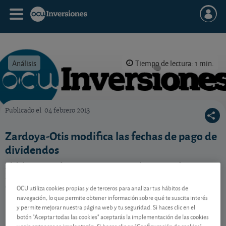
Análisis
Tiempo de lectura: 1 min.
Publicado el
04 febrero 2013
OCU Inversiones
Zardoya-Otis modifica las fechas de pago de
dividendos
El fabricante de ascensores y escaleras mecánicas
Zardoya-Otis presenta sus resultados para 2012. ¿La
crisis le pasa factura?
OCU utiliza cookies propias y de terceros para analizar tus hábitos de
navegación, lo que permite obtener información sobre qué te suscita interés
y permite mejorar nuestra página web y tu seguridad. Si haces clic en el
botón "Aceptar todas las cookies" aceptarás la implementación de las cookies
Contenido reservado a SOCIOS
y solo entonces se implantarán. Si haces clic en "Configuración de cookies"