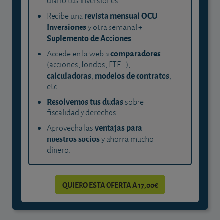
diario tus inversiones.
revista mensual OCU
Recibe una
Inversiones
y otra semanal +
Suplemento de Acciones
.
comparadores
Accede en la web a
(acciones, fondos, ETF...),
calculadoras
modelos de contratos
,
,
etc.
Resolvemos tus dudas
sobre
fiscalidad y derechos.
ventajas para
Aprovecha las
nuestros socios
y ahorra mucho
dinero.
QUIERO ESTA OFERTA A 17,00€