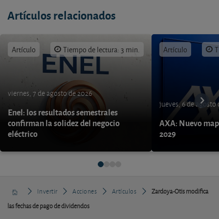
Artículos relacionados
Artículo
Tiempo de lectura: 3 min.
Artículo
T
viernes, 7 de agosto de 2026
jueves, 6 de agosto
Enel: los resultados semestrales
confirman la solidez del negocio
AXA: Nuevo mapa
eléctrico
2029
Invertir
Acciones
Artículos
Zardoya-Otis modifica
las fechas de pago de dividendos