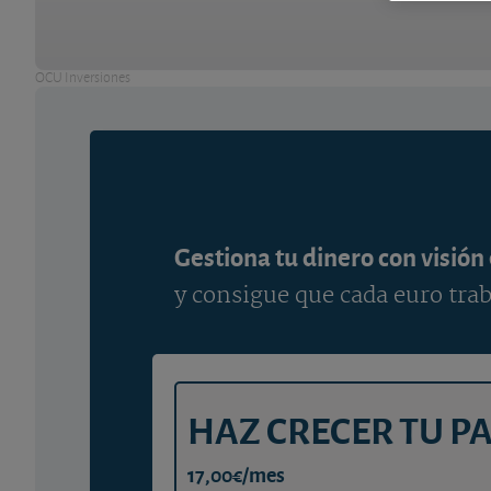
OCU Inversiones
Gestiona tu dinero con visión
y consigue que cada euro trab
HAZ CRECER TU P
17,00€/mes