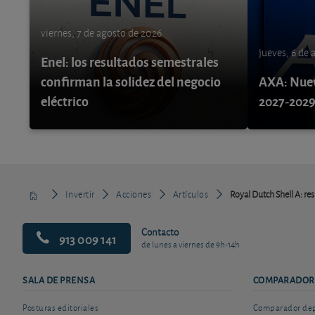
viernes, 7 de agosto de 2026
jueves, 6 de
Enel: los resultados semestrales
confirman la solidez del negocio
AXA: Nuev
eléctrico
2027-202
Invertir
Acciones
Artículos
Royal Dutch Shell A: re
Contacto
913 009 141
de lunes a viernes de 9h-14h
SALA DE PRENSA
COMPARADOR
Posturas editoriales
Comparador depó