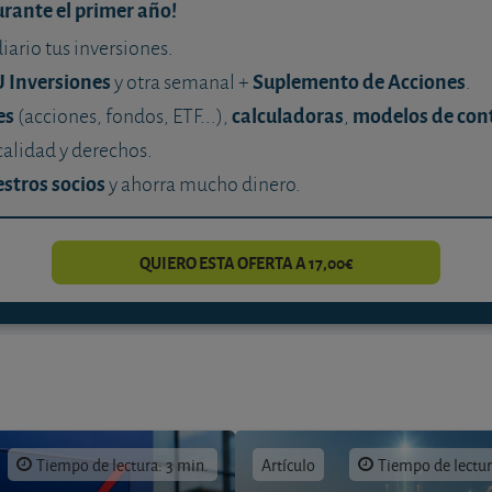
urante el primer año!
diario tus inversiones.
U Inversiones
Suplemento de Acciones
y otra semanal +
.
es
calculadoras
modelos de con
(acciones, fondos, ETF...),
,
calidad y derechos.
stros socios
y ahorra mucho dinero.
QUIERO ESTA OFERTA A 17,00€
Tiempo de lectura: 3 min.
Artículo
Tiempo de lectur