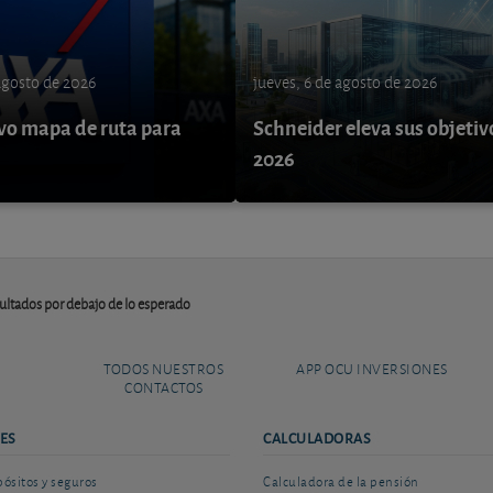
 agosto de 2026
jueves, 6 de agosto de 2026
o mapa de ruta para
Schneider eleva sus objetiv
9
2026
sultados por debajo de lo esperado
TODOS NUESTROS
APP OCU INVERSIONES
CONTACTOS
ES
CALCULADORAS
sitos y seguros
Calculadora de la pensión