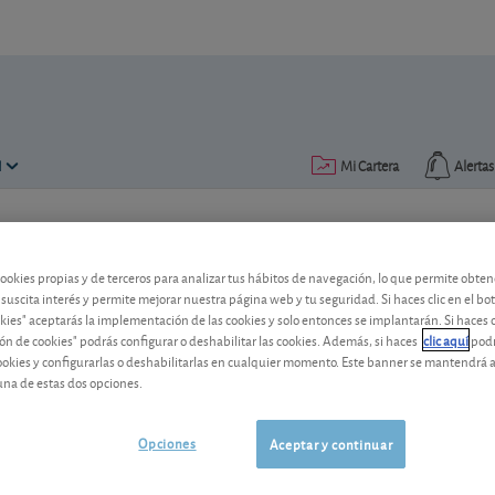
N
Mi Cartera
Alertas
Publicado el
05 febrero 2013
lectura: 2 min.
cookies propias y de terceros para analizar tus hábitos de navegación, lo que permite obte
Royal Dutch Shell A: resulta
 suscita interés y permite mejorar nuestra página web y tu seguridad. Si haces clic en el bo
okies" aceptarás la implementación de las cookies y solo entonces se implantarán. Si haces c
El grupo petrolero anglo-holandés Roya
ón de cookies" podrás configurar o deshabilitar las cookies. Además, si haces
clic aquí
podr
cookies y configurarlas o deshabilitarlas en cualquier momento. Este banner se mantendrá 
para el conjunto del año 2012. Rebajam
una de estas dos opciones.
valoración?
Shell
38,39 EUR
Opciones
Aceptar y continuar
GB00BP6MXD84
-0,39 EUR (-1,01 %)
07/08/2026 Ámsterdam