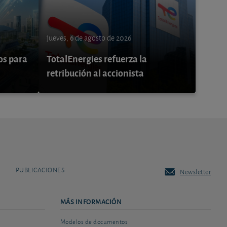
jueves, 6 de agosto de 2026
os para
TotalEnergies refuerza la
retribución al accionista
PUBLICACIONES
Newsletter
MÁS INFORMACIÓN
Modelos de documentos