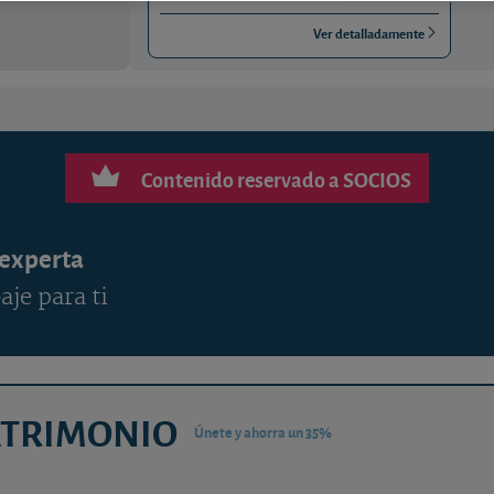
Ver detalladamente
Contenido reservado a SOCIOS
 experta
aje para ti
ATRIMONIO
Únete y ahorra un 35%