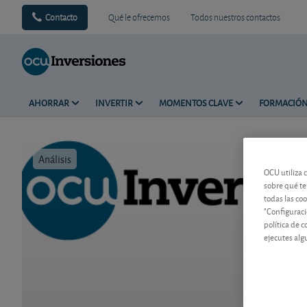
Contacto
Qué le ofrecemos
Todos nuestros contactos
AHORRAR
INVERTIR
MOMENTOS CLAVE
FORMACIÓ
Análisis
Tiempo de 
OCU utiliza 
sobre qué te
todas las co
"Configuraci
política de 
ejecutes alg