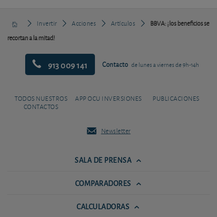
Invertir
Acciones
Artículos
BBVA: ¡los beneficios se
recortan a la mitad!
913 009 141
Contacto
de lunes a viernes de 9h-14h
TODOS NUESTROS
APP OCU INVERSIONES
PUBLICACIONES
CONTACTOS
Newsletter
SALA DE PRENSA
COMPARADORES
CALCULADORAS