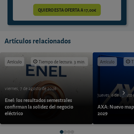
QUIERO ESTA OFERTA A 17,00€
Artículos relacionados
Artículo
Tiempo de lectura: 3 min.
Artículo
T
viernes, 7 de agosto de 2026
jueves, 6 de agosto
Enel: los resultados semestrales
confirman la solidez del negocio
AXA: Nuevo mapa
eléctrico
2029