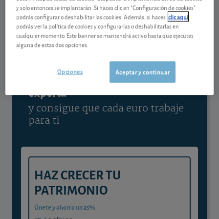
y solo entonces se implantarán. Si haces clic en "Configuración de cookies"
Ver detalladamente
podrás configurar o deshabilitar las cookies. Además, si haces
clic aquí
podrás ver la política de cookies y configurarlas o deshabilitarlas en
cualquier momento. Este banner se mantendrá activo hasta que ejecutes
alguna de estas dos opciones.
Contenido reservado a SOCIOS
Opciones
Aceptar y continuar
Gestiona tu dinero con visión
experta
y consigue que cada euro trabaje
para ti
HAZ CRECER TU
PATRIMONIO
Únete y ahorra un 35%