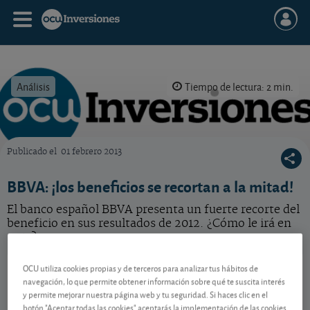
Análisis
Tiempo de lectura: 2 min.
Publicado el
01 febrero 2013
OCU Inversiones
BBVA: ¡los beneficios se recortan a la mitad!
El banco español BBVA presenta un fuerte recorte del
beneficio en sus resultados de 2012. ¿Cómo le irá en
2013?
BBVA
24,60 EUR
OCU utiliza cookies propias y de terceros para analizar tus hábitos de
navegación, lo que permite obtener información sobre qué te suscita interés
ES0113211835
y permite mejorar nuestra página web y tu seguridad. Si haces clic en el
0,01 EUR (0,04 %)
07/08/2026 Madrid
botón "Aceptar todas las cookies" aceptarás la implementación de las cookies