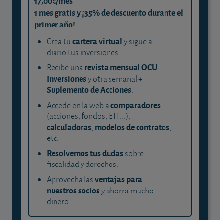
17,00€/mes
1 mes gratis y ¡35% de descuento durante el
primer año!
cartera virtual
Crea tu
y sigue a
diario tus inversiones.
revista mensual OCU
Recibe una
Inversiones
y otra semanal +
Suplemento de Acciones
.
comparadores
Accede en la web a
(acciones, fondos, ETF...),
calculadoras
modelos de contratos
,
,
etc.
Resolvemos tus dudas
sobre
fiscalidad y derechos.
ventajas para
Aprovecha las
nuestros socios
y ahorra mucho
dinero.