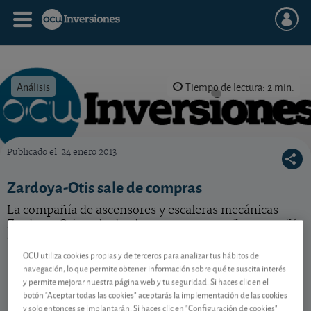
Análisis
Tiempo de lectura: 2 min.
Publicado el
24 enero 2013
OCU Inversiones
Zardoya-Otis sale de compras
La compañía de ascensores y escaleras mecánicas
Zardoya-Otis se ha hecho con una pequeña compañía
del sector. ¿Qué nos parece la operación?
OCU utiliza cookies propias y de terceros para analizar tus hábitos de
navegación, lo que permite obtener información sobre qué te suscita interés
y permite mejorar nuestra página web y tu seguridad. Si haces clic en el
Contenido reservado a SOCIOS
botón "Aceptar todas las cookies" aceptarás la implementación de las cookies
y solo entonces se implantarán. Si haces clic en "Configuración de cookies"