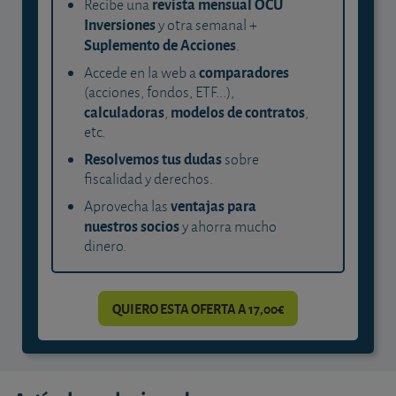
revista mensual OCU
Recibe una
Inversiones
y otra semanal +
Suplemento de Acciones
.
comparadores
Accede en la web a
(acciones, fondos, ETF...),
calculadoras
modelos de contratos
,
,
etc.
Resolvemos tus dudas
sobre
fiscalidad y derechos.
ventajas para
Aprovecha las
nuestros socios
y ahorra mucho
dinero.
QUIERO ESTA OFERTA A 17,00€