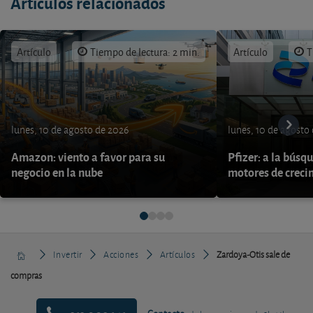
Artículos relacionados
Artículo
Tiempo de lectura: 2 min.
Artículo
T
lunes, 10 de agosto de 2026
lunes, 10 de agosto
Amazon: viento a favor para su
Pfizer: a la búsq
negocio en la nube
motores de creci
Invertir
Acciones
Artículos
Zardoya-Otis sale de
compras