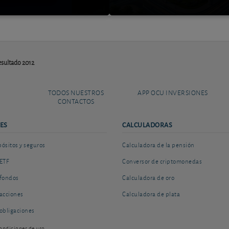
resultado 2012
TODOS NUESTROS
APP OCU INVERSIONES
CONTACTOS
ES
CALCULADORAS
sitos y seguros
Calculadora de la pensión
ETF
Conversor de criptomonedas
fondos
Calculadora de oro
acciones
Calculadora de plata
obligaciones
ondiciones de uso