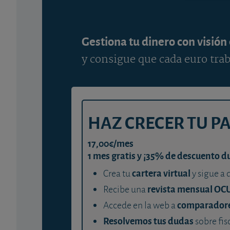
Gestiona tu dinero con visión
y consigue que cada euro trab
HAZ CRECER TU P
17,00€/mes
1 mes gratis y ¡35% de descuento d
cartera virtual
Crea tu
y sigue a 
revista mensual OC
Recibe una
comparador
Accede en la web a
Resolvemos tus dudas
sobre fis