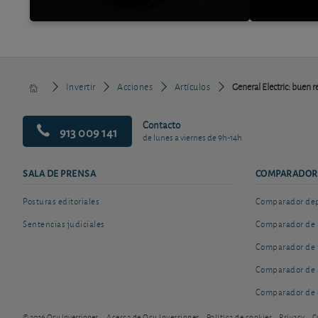
Invertir
Acciones
Artículos
General Electric: buen 
Contacto
913 009 141
de lunes a viernes de 9h-14h
SALA DE PRENSA
COMPARADOR
Posturas editoriales
Comparador depó
Sentencias judiciales
Comparador de 
Comparador de 
Comparador de 
Comparador de 
© 2026 Ocu Inversiones
Acerca de Ocu Inversiones
Política de cookies
Privacy
C