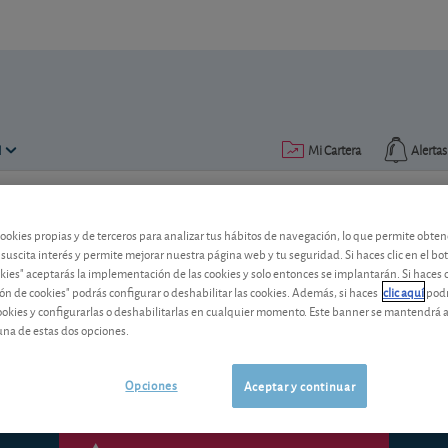
N
Mi Cartera
Alertas
Publicado el
22 enero 2013
lectura: 1 min.
cookies propias y de terceros para analizar tus hábitos de navegación, lo que permite obte
 suscita interés y permite mejorar nuestra página web y tu seguridad. Si haces clic en el bo
General Electric: buen resul
okies" aceptarás la implementación de las cookies y solo entonces se implantarán. Si haces c
ón de cookies" podrás configurar o deshabilitar las cookies. Además, si haces
clic aquí
podr
El gigante americano sorprende con uno
cookies y configurarlas o deshabilitarlas en cualquier momento. Este banner se mantendrá 
¿A qué se deben? ¿Modifica esto nuestr
una de estas dos opciones.
Opciones
Aceptar y continuar