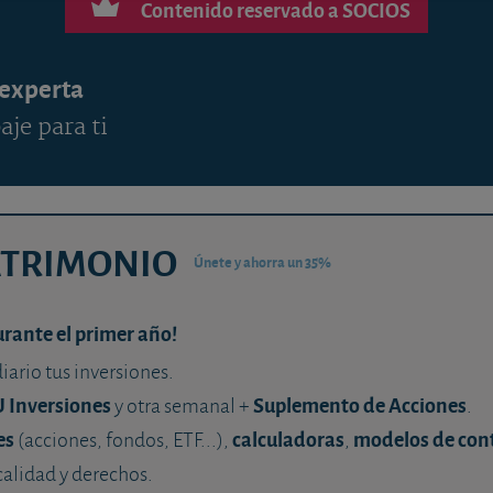
Contenido reservado a SOCIOS
 experta
aje para ti
ATRIMONIO
Únete y ahorra un 35%
urante el primer año!
diario tus inversiones.
U Inversiones
Suplemento de Acciones
y otra semanal +
.
es
calculadoras
modelos de con
(acciones, fondos, ETF...),
,
calidad y derechos.