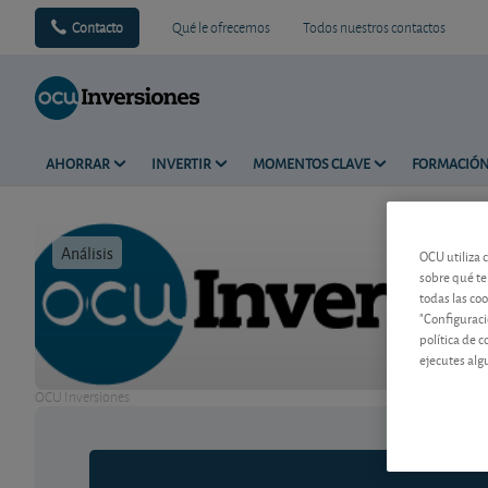
Contacto
Qué le ofrecemos
Todos nuestros contactos
AHORRAR
INVERTIR
MOMENTOS CLAVE
FORMACIÓ
Análisis
Tiempo de 
OCU utiliza 
sobre qué te
todas las co
"Configuraci
política de 
ejecutes alg
OCU Inversiones