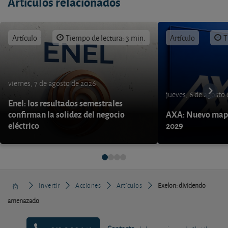
Artículos relacionados
Artículo
Tiempo de lectura: 3 min.
Artículo
T
viernes, 7 de agosto de 2026
jueves, 6 de agosto
Enel: los resultados semestrales
confirman la solidez del negocio
AXA: Nuevo mapa
eléctrico
2029
Invertir
Acciones
Artículos
Exelon: dividendo
amenazado