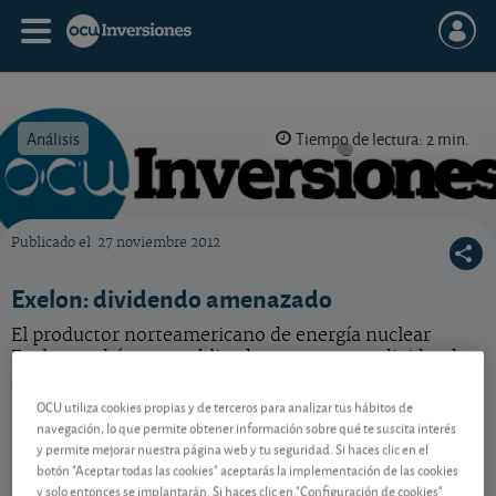
Análisis
Tiempo de lectura: 2 min.
Publicado el
27 noviembre 2012
OCU Inversiones
Exelon: dividendo amenazado
El productor norteamericano de energía nuclear
Exelon podría verse obligado a recortar su dividendo.
¿Cambia esto nuestra recomendación sobre el valor?
OCU utiliza cookies propias y de terceros para analizar tus hábitos de
navegación, lo que permite obtener información sobre qué te suscita interés
y permite mejorar nuestra página web y tu seguridad. Si haces clic en el
Contenido reservado a SOCIOS
botón "Aceptar todas las cookies" aceptarás la implementación de las cookies
y solo entonces se implantarán. Si haces clic en "Configuración de cookies"