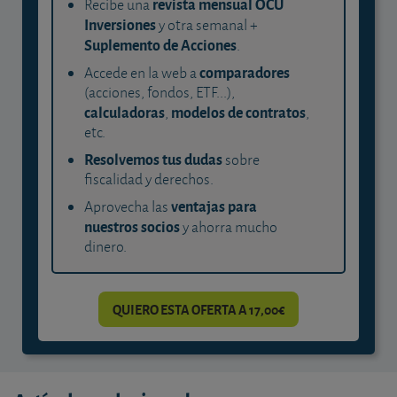
revista mensual OCU
Recibe una
Inversiones
y otra semanal +
Suplemento de Acciones
.
comparadores
Accede en la web a
(acciones, fondos, ETF...),
calculadoras
modelos de contratos
,
,
etc.
Resolvemos tus dudas
sobre
fiscalidad y derechos.
ventajas para
Aprovecha las
nuestros socios
y ahorra mucho
dinero.
QUIERO ESTA OFERTA A 17,00€