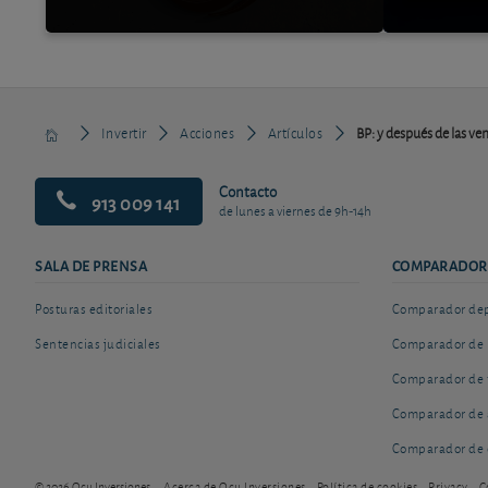
Invertir
Acciones
Artículos
BP: y después de las ven
Contacto
913 009 141
de lunes a viernes de 9h-14h
SALA DE PRENSA
COMPARADOR
Posturas editoriales
Comparador depó
Sentencias judiciales
Comparador de 
Comparador de 
Comparador de 
Comparador de 
© 2026 Ocu Inversiones
Acerca de Ocu Inversiones
Política de cookies
Privacy
C