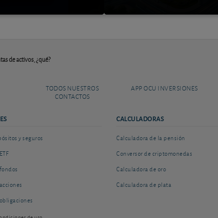
tas de activos, ¿qué?
TODOS NUESTROS
APP OCU INVERSIONES
CONTACTOS
ES
CALCULADORAS
sitos y seguros
Calculadora de la pensión
ETF
Conversor de criptomonedas
fondos
Calculadora de oro
acciones
Calculadora de plata
obligaciones
ondiciones de uso