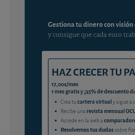
Gestiona tu dinero con visión
y consigue que cada euro trab
HAZ CRECER TU P
17,00€/mes
1 mes gratis y ¡35% de descuento d
cartera virtual
Crea tu
y sigue a 
revista mensual OC
Recibe una
comparador
Accede en la web a
Resolvemos tus dudas
sobre fis