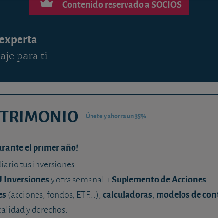
Contenido reservado a SOCIOS
 experta
aje para ti
ATRIMONIO
Únete y ahorra un 35%
urante el primer año!
diario tus inversiones.
U Inversiones
Suplemento de Acciones
y otra semanal +
.
es
calculadoras
modelos de con
(acciones, fondos, ETF...),
,
calidad y derechos.