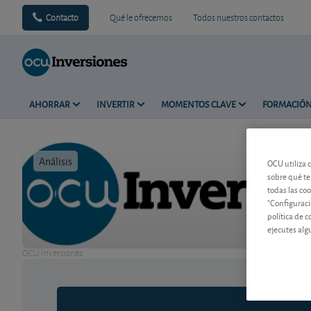
Contacto
Qué le ofrecemos
Todos nuestros contactos
AHORRAR
INVERTIR
MOMENTOS CLAVE
FORMACIÓ
Análisis
Tiempo de 
OCU utiliza 
sobre qué te
todas las co
"Configuraci
política de 
ejecutes alg
OCU Inversiones