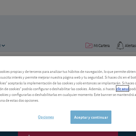
N
Mi Cartera
Alertas
Publicado el
06 noviembre 2012
lectura: 2 min.
cookies propias y de terceros para analizar tus hábitos de navegación, lo que permite obte
 suscita interés y permite mejorar nuestra página web y tu seguridad. Si haces clic en el bo
BP: y después de las ventas d
okies" aceptarás la implementación de las cookies y solo entonces se implantarán. Si haces c
ón de cookies" podrás configurar o deshabilitar las cookies. Además, si haces
clic aquí
podr
El grupo petrolero británico BP prosigue
cookies y configurarlas o deshabilitarlas en cualquier momento. Este banner se mantendrá 
estrategia tendrá pensada para afrontar
una de estas dos opciones.
Opciones
Aceptar y continuar